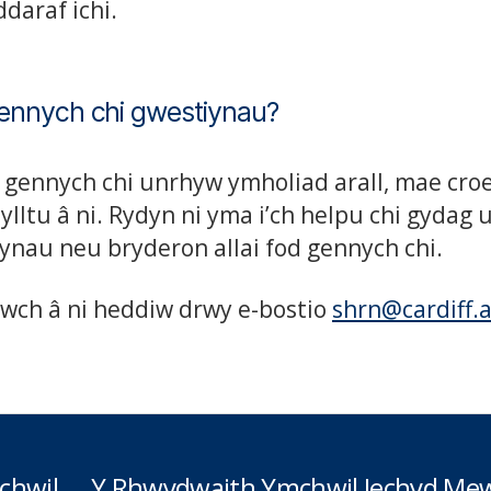
daraf ichi.
ennych chi gwestiynau?
 gennych chi unrhyw ymholiad arall, mae croe
sylltu â ni. Rydyn ni yma i’ch helpu chi gydag
ynau neu bryderon allai fod gennych chi.
twch â ni heddiw drwy e-bostio
shrn@cardiff.
chwil
Y Rhwydwaith Ymchwil Iechyd Mew