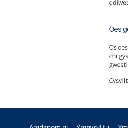
ddiwed
Oes g
Os oes
chi gy
gwesti
Cysyll
Amdanom ni
Ymgysylltu
Ym