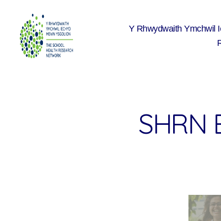
Y Rhwydwaith Ymchwil 
The
School
Health
Research
Network
SHRN 