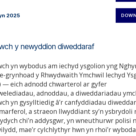
n 2025
DOWN
ch y newyddion diweddaraf
wch yn wybodus am iechyd ysgolion yng Ngh
e-grynhoad y Rhwydwaith Ymchwil Iechyd Ysg
 — eich adnodd chwarterol ar gyfer
elediadau, adnoddau, a diweddariadau ymch
ch yn gysylltiedig â’r canfyddiadau diweddar
ymarferol, a straeon llwyddiant sy’n ysbrydoli
 ydych chi’n addysgwr, yn wneuthurwr polisi 
lydd, mae’r cylchlythyr hwn yn rhoi’r wybod