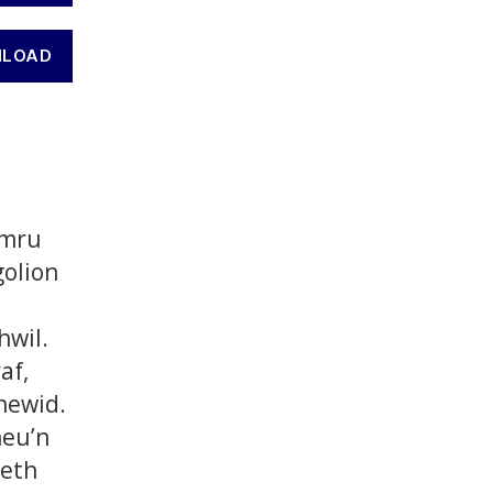
LOAD
ymru
olion
wil.
af,
 newid.
neu’n
aeth