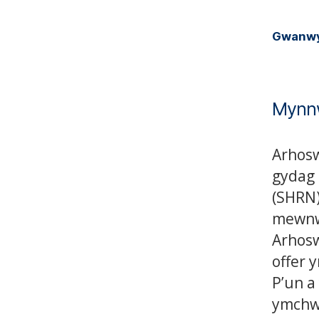
Gwanwy
Mynnw
Arhos
gydag 
(SHRN)
mewnw
Arhosw
offer 
P’un a
ymchwi