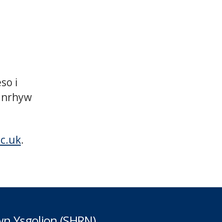
so i
 unrhyw
ac.uk
.
n Ysgolion (SHRN)