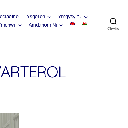
edlaethol
Ysgolion
Ymgysylltu
Ymchwil
Amdanom Ni
Chwilio
WARTEROL