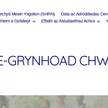
Iechyd Mewn Ysgolion (SHRN)
Data ac Adroddiadau Cen
Rhieni a Gofalwyr
Effaith ac Astudiaethau Achos
E-GRYNHOAD CH