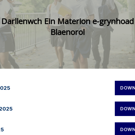
Darllenwch Ein Materion e-grynhoad
Blaenorol
2025
DOWN
 2025
DOWN
25
DOWN