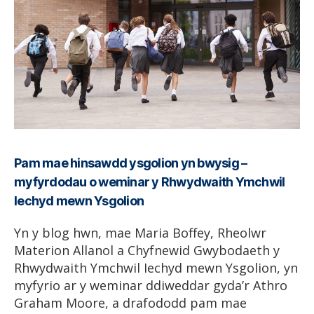
Pam mae hinsawdd ysgolion yn bwysig –
myfyrdodau o weminar y Rhwydwaith Ymchwil
Iechyd mewn Ysgolion
Yn y blog hwn, mae Maria Boffey, Rheolwr
Materion Allanol a Chyfnewid Gwybodaeth y
Rhwydwaith Ymchwil Iechyd mewn Ysgolion, yn
myfyrio ar y weminar ddiweddar gyda’r Athro
Graham Moore, a drafododd pam mae