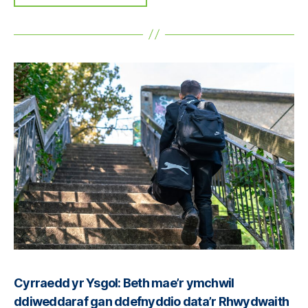
Cyrraedd yr Ysgol: Beth mae’r ymchwil
ddiweddaraf gan ddefnyddio data’r Rhwydwaith