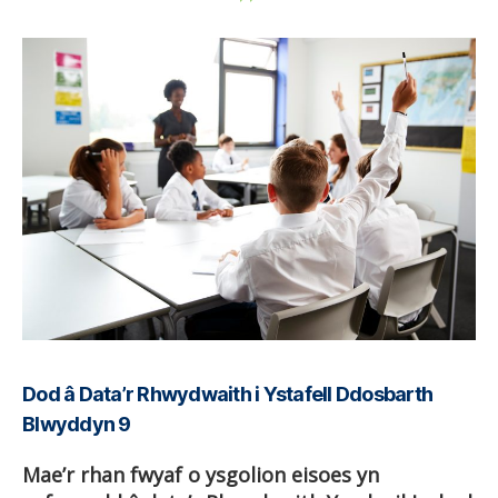
Dod â Data’r Rhwydwaith i Ystafell Ddosbarth
Blwyddyn 9
Mae’r rhan fwyaf o ysgolion eisoes yn