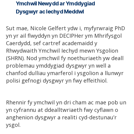
Ymchwil Newydd ar Ymddygiad
Dysgwyr ac Iechyd Meddwl
Sut mae, Nicole Gelfert ydw i, myfyrwraig PhD
yn yr ail flwyddyn yn DECIPHer ym Mhrifysgol
Caerdydd, sef cartref academaidd y
Rhwydwaith Ymchwil Iechyd mewn Ysgolion
(SHRN). Nod ymchwil fy noethuriaeth yw deall
problemau ymddygiad dysgwyr yn well a
chanfod dulliau ymarferol i ysgolion a llunwyr
polisi gefnogi dysgwyr yn fwy effeithiol.
Rhennir fy ymchwil yn dri cham ac mae pob un
yn cyfrannu at ddealltwriaeth fwy cyflawn o
anghenion dysgwyr a realiti cyd-destunau’r
ysgol.