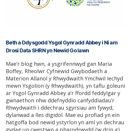
Beth a Ddysgodd Ysgol Gynradd Abbey i Ni am
Drosi Data SHRN yn Newid Go Iawn
Mae’r blog hwn, a ysgrifennwyd gan Maria
Boffey, Rheolwr Cyfnewid Gwybodaeth a
Materion Allanol y Rhwydwaith Ymchwil Iechyd
mewn Ysgolion (y Rhwydwaith), yn taflu goleuni
ar Ysgol Gynradd Abbey a’r ffordd feddylgar y
gwnaethon nhw ddefnyddio canfyddiadau’r
Rhwydwaith i ddechrau sgyrsiau am fywyd,
dylanwad a lles digidol. Mae eu profiad yn ein
hatgoffa bod newid ystyrlon yn aml yn dechrau
gydag un cwestiwn a pharodrwydd i’w drin a’i