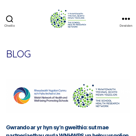
Chwilio
Dewislen
The
School
Health
Research
BLOG
Network
Gwrando ar yr hyn sy’n gweithio: sut mae
partneriaethau gyda WNHWPS yn helpu ysgolion