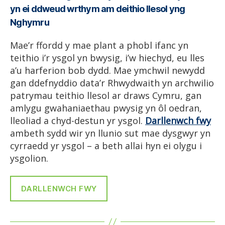
yn ei ddweud wrthym am deithio llesol yng
Nghymru
Mae’r ffordd y mae plant a phobl ifanc yn
teithio i’r ysgol yn bwysig, i’w hiechyd, eu lles
a’u harferion bob dydd. Mae ymchwil newydd
gan ddefnyddio data’r Rhwydwaith yn archwilio
patrymau teithio llesol ar draws Cymru, gan
amlygu gwahaniaethau pwysig yn ôl oedran,
lleoliad a chyd-destun yr ysgol.
Darllenwch fwy
ambeth sydd wir yn llunio sut mae dysgwyr yn
cyrraedd yr ysgol – a beth allai hyn ei olygu i
ysgolion.
DARLLENWCH FWY