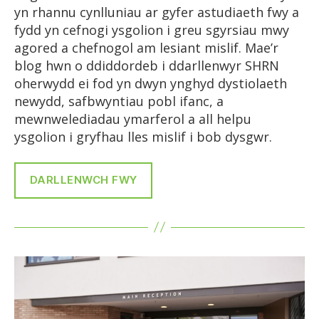
yn rhannu cynlluniau ar gyfer astudiaeth fwy a
fydd yn cefnogi ysgolion i greu sgyrsiau mwy
agored a chefnogol am lesiant mislif. Mae’r
blog hwn o ddiddordeb i ddarllenwyr SHRN
oherwydd ei fod yn dwyn ynghyd dystiolaeth
newydd, safbwyntiau pobl ifanc, a
mewnwelediadau ymarferol a all helpu
ysgolion i gryfhau lles mislif i bob dysgwr.
DARLLENWCH FWY