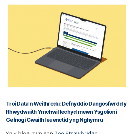
Troi Data’n Weithredu: Defnyddio Dangosfwrdd y
Rhwydwaith Ymchwil Iechyd mewn Ysgolion i
Gefnogi Gwaith Ieuenctid yng Nghymru
Yn y blog hwn gan
Zoe Strawbridge
,