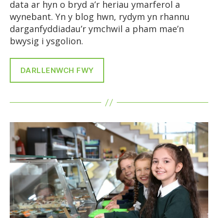
data ar hyn o bryd a’r heriau ymarferol a
wynebant. Yn y blog hwn, rydym yn rhannu
darganfyddiadau’r ymchwil a pham mae’n
bwysig i ysgolion.
DARLLENWCH FWY