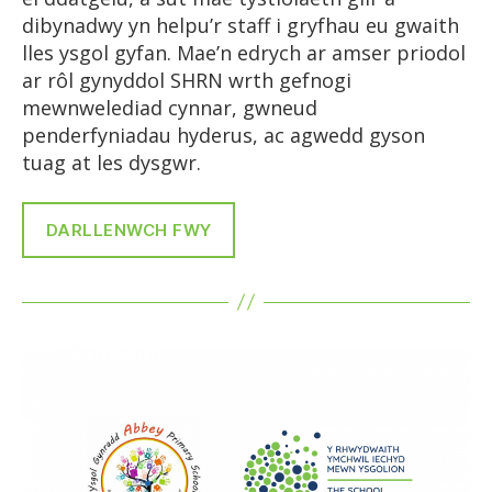
dibynadwy yn helpu’r staff i gryfhau eu gwaith
lles ysgol gyfan. Mae’n edrych ar amser priodol
ar rôl gynyddol SHRN wrth gefnogi
mewnwelediad cynnar, gwneud
penderfyniadau hyderus, ac agwedd gyson
tuag at les dysgwr.
DARLLENWCH FWY