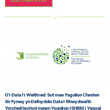
DARLLENWCH FWY
O’r Data i’r Weithred: Sut mae Ysgolion Clwstwr
Sir Fynwy yn Defnyddio Data’r Rhwydwaith
Ymchwil Iechyd mewn Ysgolion (SHRN) i Ysgogi