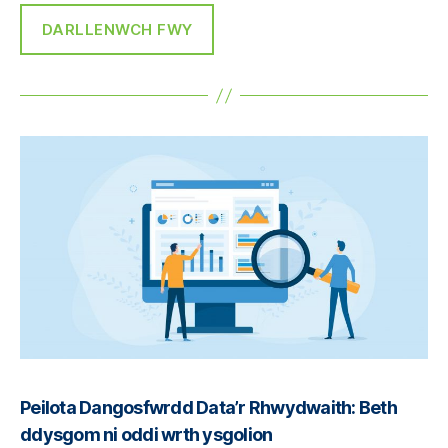
DARLLENWCH FWY
Peilota Dangosfwrdd Data’r Rhwydwaith: Beth
ddysgom ni oddi wrth ysgolion