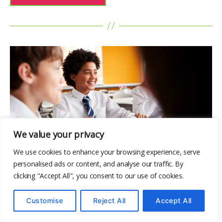
We value your privacy
We use cookies to enhance your browsing experience, serve
Cefnogi Dull Ysgol Gyfan ar gyfer Llesiant: Rôl y
personalised ads or content, and analyse our traffic. By
Rhwydwaith wrth Ddiwallu Anghenion
clicking "Accept All", you consent to our use of cookies.
Tystiolaethol
Customise
Reject All
Accept All
Mae Llywodraeth Cymru wedi cyhoeddi
adroddiad newydd sy’n amlygu anghenion