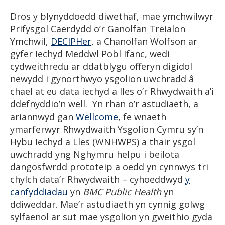
Dros y blynyddoedd diwethaf, mae ymchwilwyr
Prifysgol Caerdydd o’r Ganolfan Treialon
Ymchwil,
DECIPHer
, a Chanolfan Wolfson ar
gyfer Iechyd Meddwl Pobl Ifanc, wedi
cydweithredu ar ddatblygu offeryn digidol
newydd i gynorthwyo ysgolion uwchradd â
chael at eu data iechyd a lles o’r Rhwydwaith a’i
ddefnyddio’n well. Yn rhan o’r astudiaeth, a
ariannwyd gan
Wel
l
come
, fe wnaeth
ymarferwyr Rhwydwaith Ysgolion Cymru sy’n
Hybu Iechyd a Lles (WNHWPS) a thair ysgol
uwchradd yng Nghymru helpu i beilota
dangosfwrdd prototeip a oedd yn cynnwys tri
chylch data’r Rhwydwaith – cyhoeddwyd
y
canfyddiadau
yn
BMC Public Health
yn
ddiweddar. Mae’r astudiaeth yn cynnig golwg
sylfaenol ar sut mae ysgolion yn gweithio gyda