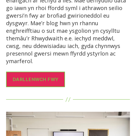
ehangach ar iechyd a lles. Mae defnyddio data
go iawn yn rhoi ffordd syml i athrawon seilio
gwersi’n fwy ar brofiad gwirioneddol eu
dysgwyr. Mae’r blog hwn yn rhannu
enghreifftiau o sut mae ysgolion yn cysylltu
themâu’r Rhwydwaith e.e. iechyd meddwl,
cwsg, neu ddewisiadau iach, gyda chynnwys
presennol gwersi mewn ffyrdd ystyrlon ac
ymarferol.
DARLLENWCH FWY