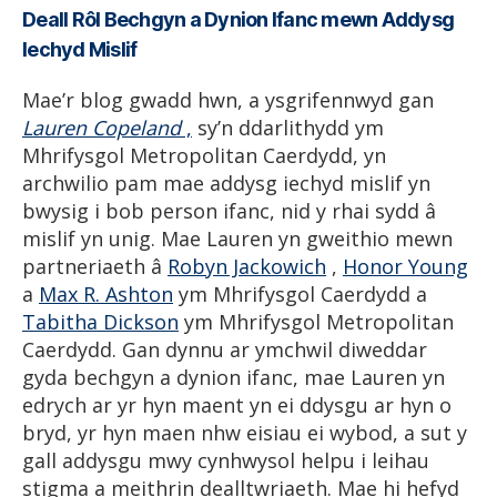
Deall Rôl Bechgyn a Dynion Ifanc mewn Addysg
Iechyd Mislif
Mae’r blog gwadd hwn, a ysgrifennwyd gan
Lauren Copeland
,
sy’n ddarlithydd ym
Mhrifysgol Metropolitan Caerdydd, yn
archwilio pam mae addysg iechyd mislif yn
bwysig i bob person ifanc, nid y rhai sydd â
mislif yn unig. Mae Lauren yn gweithio mewn
partneriaeth â
Robyn Jackowich
,
Honor Young
a
Max R. Ashton
ym Mhrifysgol Caerdydd a
Tabitha Dickson
ym Mhrifysgol Metropolitan
Caerdydd. Gan dynnu ar ymchwil diweddar
gyda bechgyn a dynion ifanc, mae Lauren yn
edrych ar yr hyn maent yn ei ddysgu ar hyn o
bryd, yr hyn maen nhw eisiau ei wybod, a sut y
gall addysgu mwy cynhwysol helpu i leihau
stigma a meithrin dealltwriaeth. Mae hi hefyd