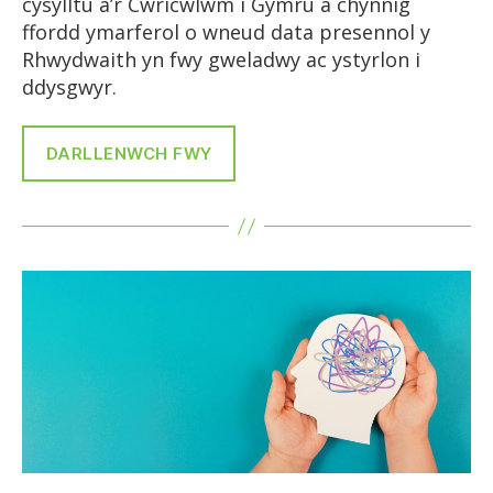
cysylltu â’r Cwricwlwm i Gymru a chynnig
ffordd ymarferol o wneud data presennol y
Rhwydwaith yn fwy gweladwy ac ystyrlon i
ddysgwyr.
DARLLENWCH FWY