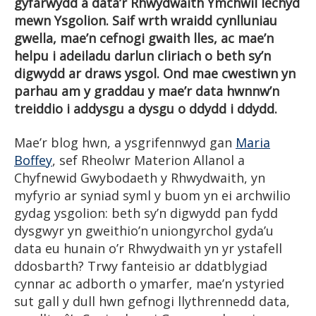
gyfarwydd â data’r Rhwydwaith Ymchwil Iechyd
mewn Ysgolion. Saif wrth wraidd cynlluniau
gwella, mae’n cefnogi gwaith lles, ac mae’n
helpu i adeiladu darlun cliriach o beth sy’n
digwydd ar draws ysgol. Ond mae cwestiwn yn
parhau am y graddau y mae’r data hwnnw’n
treiddio i addysgu a dysgu o ddydd i ddydd.
Mae’r blog hwn, a ysgrifennwyd gan
Maria
Boffey
, sef Rheolwr Materion Allanol a
Chyfnewid Gwybodaeth y Rhwydwaith, yn
myfyrio ar syniad syml y buom yn ei archwilio
gydag ysgolion: beth sy’n digwydd pan fydd
dysgwyr yn gweithio’n uniongyrchol gyda’u
data eu hunain o’r Rhwydwaith yn yr ystafell
ddosbarth? Trwy fanteisio ar ddatblygiad
cynnar ac adborth o ymarfer, mae’n ystyried
sut gall y dull hwn gefnogi llythrennedd data,