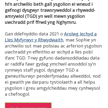
hi’n archwilio beth gall ysgolion ei wneud i
gefnogi dysgwyr trawsryweddol a rhywedd-
amrywiol (TGD) yn well mewn ysgolion
uwchradd prif ffrwd yng Nghymru.
Gan ddefnyddio data 2021 o
Arolwg Iechyd a
Lles Myfyrwyr y Rhwydwaith
, mae Sophie yn
archwilio sut mae polisïau ac arferion ysgolion
uwchradd yn effeithio ar iechyd a lles pobl
ifanc TGD. Trwy gyfuno dadansoddiadau data
ar raddfa fawr gydag ymchwil ansoddol sy’n
cynnwys staff ysgol, dysgwyr TGD a
gwneuthurwyr penderfyniadau allweddol, nod
ei gwaith yw darparu tystiolaeth a all helpu
ysgolion i greu amgylcheddau mwy cynhwysol
a chefnogol.