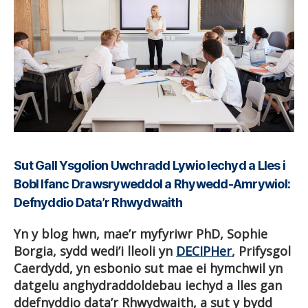
Sut Gall Ysgolion Uwchradd Lywio Iechyd a Lles i
Bobl Ifanc Drawsryweddol a Rhywedd-Amrywiol:
Defnyddio Data’r Rhwydwaith
Yn y blog hwn, mae’r myfyriwr PhD, Sophie
Borgia, sydd wedi’i lleoli yn
DECIPHer
,
Prifysgol
Caerdydd, yn esbonio sut mae ei hymchwil yn
datgelu anghydraddoldebau iechyd a lles gan
ddefnyddio data’r Rhwydwaith, a sut y bydd