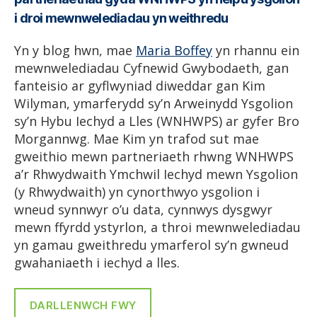
i droi mewnwelediadau yn weithredu
Yn y blog hwn, mae
Maria Boffey
yn rhannu ein
mewnwelediadau Cyfnewid Gwybodaeth, gan
fanteisio ar gyflwyniad diweddar gan Kim
Wilyman, ymarferydd sy’n Arweinydd Ysgolion
sy’n Hybu Iechyd a Lles (WNHWPS) ar gyfer Bro
Morgannwg. Mae Kim yn trafod sut mae
gweithio mewn partneriaeth rhwng WNHWPS
a’r Rhwydwaith Ymchwil Iechyd mewn Ysgolion
(y Rhwydwaith) yn cynorthwyo ysgolion i
wneud synnwyr o’u data, cynnwys dysgwyr
mewn ffyrdd ystyrlon, a throi mewnwelediadau
yn gamau gweithredu ymarferol sy’n gwneud
gwahaniaeth i iechyd a lles.
DARLLENWCH FWY