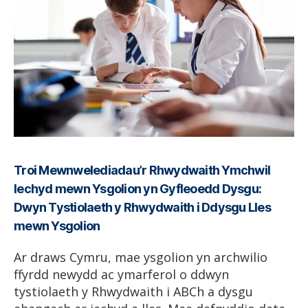
Troi Mewnwelediadau’r Rhwydwaith Ymchwil
Iechyd mewn Ysgolion yn Gyfleoedd Dysgu:
Dwyn Tystiolaeth y Rhwydwaith i Ddysgu Lles
mewn Ysgolion
Ar draws Cymru, mae ysgolion yn archwilio
ffyrdd newydd ac ymarferol o ddwyn
tystiolaeth y Rhwydwaith i ABCh a dysgu