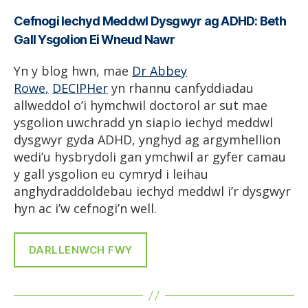
Cefnogi Iechyd Meddwl Dysgwyr ag ADHD: Beth
Gall Ysgolion Ei Wneud Nawr
Yn y blog hwn, mae
Dr Abbey
Rowe,
DECIPHer
yn rhannu canfyddiadau
allweddol o’i hymchwil doctorol ar sut mae
ysgolion uwchradd yn siapio iechyd meddwl
dysgwyr gyda ADHD, ynghyd ag argymhellion
wedi’u hysbrydoli gan ymchwil ar gyfer camau
y gall ysgolion eu cymryd i leihau
anghydraddoldebau iechyd meddwl i’r dysgwyr
hyn ac i’w cefnogi’n well.
DARLLENWCH FWY