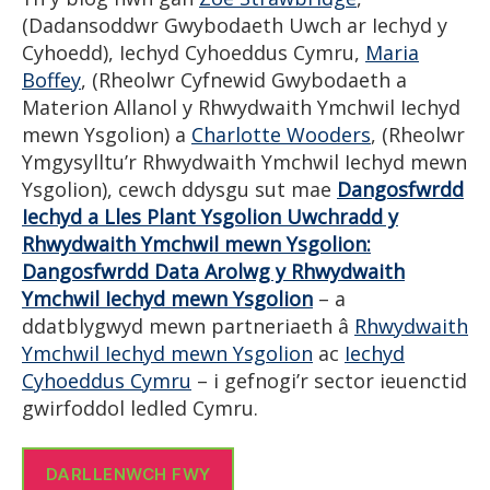
(Dadansoddwr Gwybodaeth Uwch ar Iechyd y
Cyhoedd), Iechyd Cyhoeddus Cymru,
Maria
Boffey
, (Rheolwr Cyfnewid Gwybodaeth a
Materion Allanol y Rhwydwaith Ymchwil Iechyd
mewn Ysgolion) a
Charlotte Wooders
, (Rheolwr
Ymgysylltu’r Rhwydwaith Ymchwil Iechyd mewn
Ysgolion), cewch ddysgu sut mae
Dangosfwrdd
Iechyd a Lles Plant Ysgolion Uwchradd y
Rhwydwaith Ymchwil mewn Ysgolion:
Dangosfwrdd Data Arolwg y Rhwydwaith
Ymchwil Iechyd mewn Ysgolion
– a
ddatblygwyd mewn partneriaeth â
Rhwydwaith
Ymchwil Iechyd mewn Ysgolion
ac
Iechyd
Cyhoeddus Cymru
– i gefnogi’r sector ieuenctid
gwirfoddol ledled Cymru.
DARLLENWCH FWY