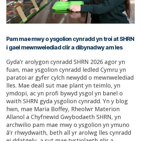
Pam mae mwy o ysgolion cynradd yn troi at SHRN
i gael mewnwelediad clir a dibynadwy am les
Gyda’r arolygon cynradd SHRN 2026 agor yn
fuan, mae ysgolion cynradd ledled Cymru yn
paratoi ar gyfer cylch newydd o mewnwelediad
lles. Mae deall sut mae plant yn teimlo, yn
ymdopi, ac yn profi bywyd ysgol yn banel o
waith SHRN gyda ysgolion cynradd. Yn y blog
hwn, mae Maria Boffey, Rheolwr Materion
Allanol a Chyfnewid Gwybodaeth SHRN, yn
archwilio pam mae mwy o ysgolion yn ymuno
â’r rhwydwaith, beth all yr arolwg lles cynradd
ei ddatgelu, a sut mae tystiolaeth glir a