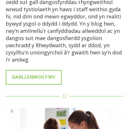
oedd sut gall dangosfyrddau rhyngweithiol
wneud tystiolaeth yn haws i staff weithio gyda
hi, nid dim ond mewn egwyddor, ond yn realiti
bywyd ysgol o ddydd i ddydd. Yn y blog hwn,
rwy’n amlinellu’r canfyddiadau allweddol ac yn
dangos sut mae dangosfwrdd ysgolion
uwchradd y Rhwydwaith, sydd ar ddod, yn
cysylltu’n uniongyrchol â’r gwaith hwn sy’n dod
i’r amlwg.
DARLLENWCH FWY