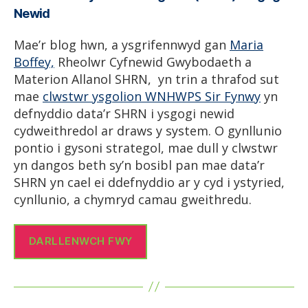
Newid
Mae’r blog hwn, a ysgrifennwyd gan
Maria
Boffey,
Rheolwr Cyfnewid Gwybodaeth a
Materion Allanol SHRN, yn trin a thrafod sut
mae
clwstwr ysgolion WNHWPS Sir Fynwy
yn
defnyddio data’r SHRN i ysgogi newid
cydweithredol ar draws y system. O gynllunio
pontio i gysoni strategol, mae dull y clwstwr
yn dangos beth sy’n bosibl pan mae data’r
SHRN yn cael ei ddefnyddio ar y cyd i ystyried,
cynllunio, a chymryd camau gweithredu.
DARLLENWCH FWY