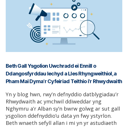
Beth Gall Ysgolion Uwchradd ei Ennill o
Ddangosfyrddau Iechyd a Lles Rhyngweithiol, a
Pham Mai Dyma’r Cyfeiriad Teithio i’r Rhwydwaith
Yn y blog hwn, rwy’n defnyddio datblygiadau’r
Rhwydwaith ac ymchwil ddiweddar yng
Nghymru a’r Alban sy’n bwrw golwg ar sut gall
ysgolion ddefnyddio’u data yn fwy ystyrlon.
Beth wnaeth sefyll allan i mi yn yr astudiaeth