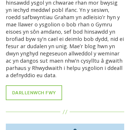
hinsawdd ysgol yn chwarae rhan mor bwysig
yn iechyd meddwl pobl ifanc. Yn y sesiwn,
roedd safbwyntiau Graham yn adleisio’r hyn y
mae llawer o ysgolion o bob rhan o Gymru
eisoes yn sôn amdano, sef bod hinsawdd yn
brofiad byw sy’n cael ei deimlo bob dydd, nid ei
fesur ar dudalen yn unig. Mae’r blog hwn yn
dwyn ynghyd negeseuon allweddol y weminar
ac yn dangos sut maen nhw’n cysylltu â gwaith
parhaus y Rhwydwaith i helpu ysgolion i ddeall
a defnyddio eu data.
DARLLENWCH FWY