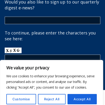
Would you also like to sign up to our quarterly
digest e-news?
To continue, please enter the characters you
see here:
We value your privacy
We use cookies to enhance your browsing experience, serve
personalised ads or content, and analyse our traffic. By
clicking "Accept All", you consent to our use of cookies.
© 556
Customise
The School Health Research Network
Reject All
Accept All
I fyny
↑