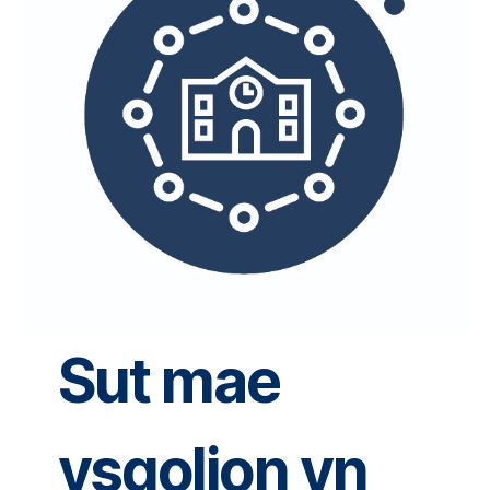
Sut mae
ysgolion yn