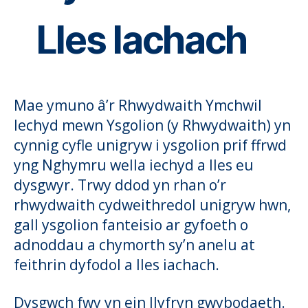
Lles Iachach
Mae ymuno â’r Rhwydwaith Ymchwil
Iechyd mewn Ysgolion (y Rhwydwaith) yn
cynnig cyfle unigryw i ysgolion prif ffrwd
yng Nghymru wella iechyd a lles eu
dysgwyr. Trwy ddod yn rhan o’r
rhwydwaith cydweithredol unigryw hwn,
gall ysgolion fanteisio ar gyfoeth o
adnoddau a chymorth sy’n anelu at
feithrin dyfodol a lles iachach.
Dysgwch fwy yn ein
llyfryn gwybodaeth
.