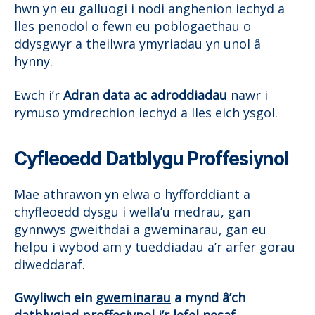
hwn yn eu galluogi i nodi anghenion iechyd a
lles penodol o fewn eu poblogaethau o
ddysgwyr a theilwra ymyriadau yn unol â
hynny.
Ewch i’r
Adran data ac adroddiadau
nawr i
rymuso ymdrechion iechyd a lles eich ysgol.
Cyfleoedd Datblygu Proffesiynol
Mae athrawon yn elwa o hyfforddiant a
chyfleoedd dysgu i wella’u medrau, gan
gynnwys gweithdai a gweminarau, gan eu
helpu i wybod am y tueddiadau a’r arfer gorau
diweddaraf.
Gwyliwch ein
gweminarau
a mynd â’ch