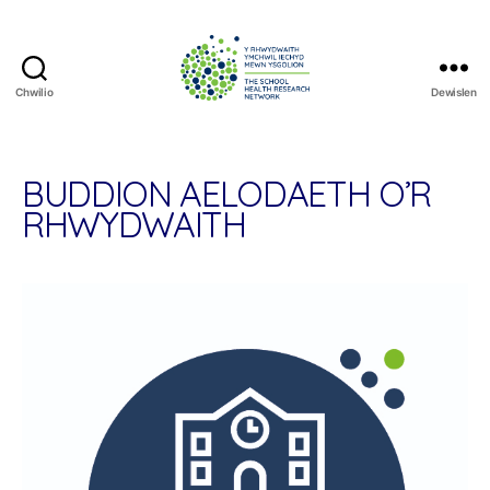
Chwilio
Dewislen
The
School
Health
Research
BUDDION AELODAETH O’R
Network
RHWYDWAITH