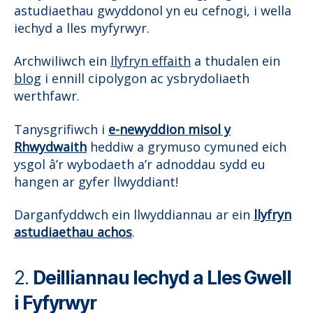
astudiaethau gwyddonol yn eu cefnogi, i wella
iechyd a lles myfyrwyr.
Archwiliwch ein
llyfryn effaith
a thudalen ein
blog
i ennill cipolygon ac ysbrydoliaeth
werthfawr.
Tanysgrifiwch i
e-newyddion misol y
Rhwydwaith
heddiw a grymuso cymuned eich
ysgol â’r wybodaeth a’r adnoddau sydd eu
hangen ar gyfer llwyddiant!
Darganfyddwch ein llwyddiannau ar ein
llyfryn
astudiaethau achos
.
2.
Deilliannau Iechyd a Lles Gwell
i Fyfyrwyr