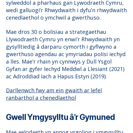
sylweddol a pharhaus gan Lywodraeth Cymru,
wedi galluogi’r Rhwydwaith i dyfu’n rhwydwaith
cenedlaethol o ymchwil a gwerthuso.
Mae dros 30 o bolisïau a strategaethau
Llywodraeth Cymru yn enwi’r Rhwydwaith yn
gysylltiedig â darparu cymorth i gyflwyno a
gwerthuso agendau ac ymyriadau polisi iechyd
a lles. Mae’r rhain yn cynnwys y Dull Ysgol
Gyfan ar gyfer Iechyd Meddwl a Llesiant (2021)
ac Adroddiad Iach a Hapus Estyn (2019).
Darllenwch fwy am ein gwaith ar lefel
ranbarthol a chenedlaethol
Gwell Ymgysylltu â’r Gymuned
Mae aelodaeth yn annog ysgolion i ymgysylltu