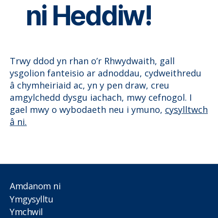
ni Heddiw!
Trwy ddod yn rhan o’r Rhwydwaith, gall
ysgolion fanteisio ar adnoddau, cydweithredu
â chymheiriaid ac, yn y pen draw, creu
amgylchedd dysgu iachach, mwy cefnogol. I
gael mwy o wybodaeth neu i ymuno,
cysylltwch
â ni.
Amdanom ni
Ymgysylltu
Ymchwil