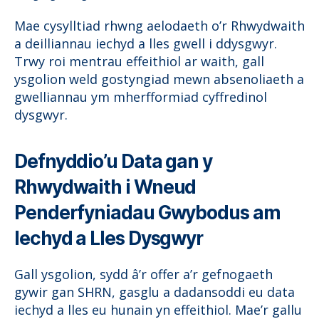
Mae cysylltiad rhwng aelodaeth o’r Rhwydwaith
a deilliannau iechyd a lles gwell i ddysgwyr.
Trwy roi mentrau effeithiol ar waith, gall
ysgolion weld gostyngiad mewn absenoliaeth a
gwelliannau ym mherfformiad cyffredinol
dysgwyr.
Defnyddio’u Data gan y
Rhwydwaith i Wneud
Penderfyniadau Gwybodus am
Iechyd a Lles Dysgwyr
Gall ysgolion, sydd â’r offer a’r gefnogaeth
gywir gan SHRN, gasglu a dadansoddi eu data
iechyd a lles eu hunain yn effeithiol. Mae’r gallu