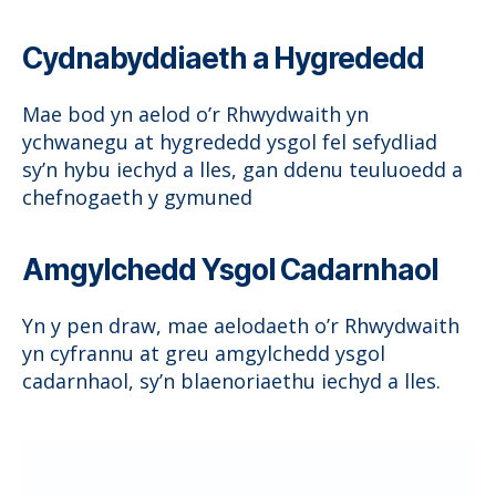
Cydnabyddiaeth a Hygrededd
Mae bod yn aelod o’r Rhwydwaith yn
ychwanegu at hygrededd ysgol fel sefydliad
sy’n hybu iechyd a lles, gan ddenu teuluoedd a
chefnogaeth y gymuned
Amgylchedd Ysgol Cadarnhaol
Yn y pen draw, mae aelodaeth o’r Rhwydwaith
yn cyfrannu at greu amgylchedd ysgol
cadarnhaol, sy’n blaenoriaethu iechyd a lles.