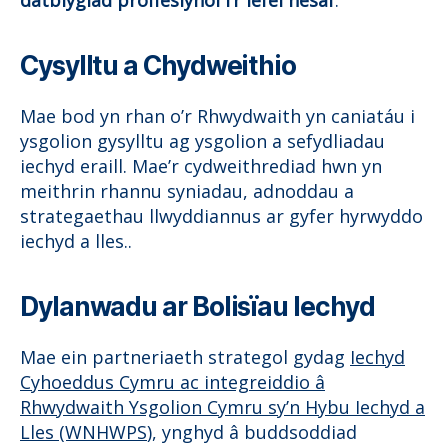
datblygiad proffesiynol i’r lefel nesaf
.
Cysylltu a Chydweithio
Mae bod yn rhan o’r Rhwydwaith yn caniatáu i
ysgolion gysylltu ag ysgolion a sefydliadau
iechyd eraill. Mae’r cydweithrediad hwn yn
meithrin rhannu syniadau, adnoddau a
strategaethau llwyddiannus ar gyfer hyrwyddo
iechyd a lles..
Dylanwadu ar Bolisïau Iechyd
Mae ein partneriaeth strategol gydag
Iechyd
Cyhoeddus Cymru ac integreiddio â
Rhwydwaith Ysgolion Cymru sy’n Hybu Iechyd a
Lles (WNHWPS
), ynghyd â buddsoddiad