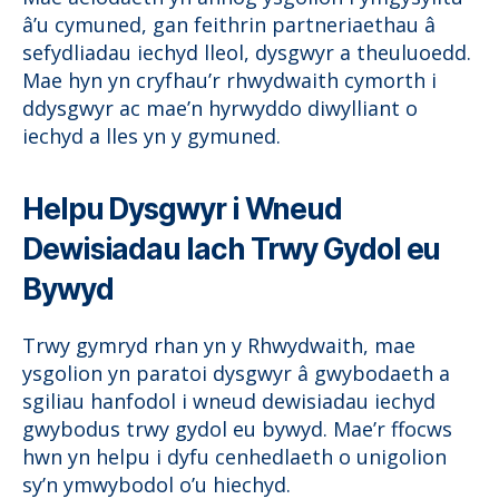
â’u cymuned, gan feithrin partneriaethau â
sefydliadau iechyd lleol, dysgwyr a theuluoedd.
Mae hyn yn cryfhau’r rhwydwaith cymorth i
ddysgwyr ac mae’n hyrwyddo diwylliant o
iechyd a lles yn y gymuned.
Helpu Dysgwyr i Wneud
Dewisiadau Iach Trwy Gydol eu
Bywyd
Trwy gymryd rhan yn y Rhwydwaith, mae
ysgolion yn paratoi dysgwyr â gwybodaeth a
sgiliau hanfodol i wneud dewisiadau iechyd
gwybodus trwy gydol eu bywyd. Mae’r ffocws
hwn yn helpu i dyfu cenhedlaeth o unigolion
sy’n ymwybodol o’u hiechyd.