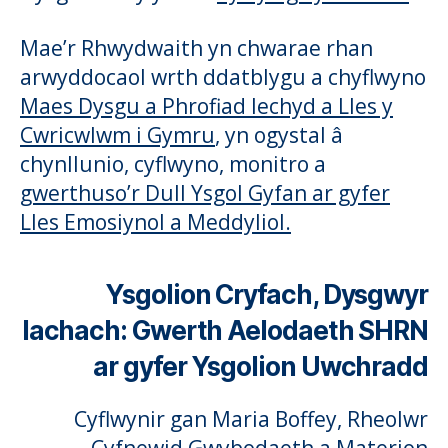
Mae’r Rhwydwaith yn chwarae rhan
arwyddocaol wrth ddatblygu a chyflwyno
Maes Dysgu a Phrofiad Iechyd a Lles y
Cwricwlwm i Gymru
, yn ogystal â
chynllunio, cyflwyno, monitro a
gwerthuso’r Dull Ysgol Gyfan ar gyfer
Lles Emosiynol a Meddyliol.
Ysgolion Cryfach, Dysgwyr
Iachach: Gwerth Aelodaeth SHRN
ar gyfer Ysgolion Uwchradd
Cyflwynir gan Maria Boffey, Rheolwr
Cyfnewid Gwybodaeth a Materion