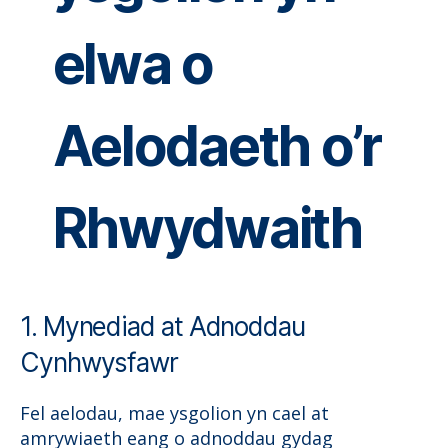
elwa o
Aelodaeth o’r
Rhwydwaith
1. Mynediad at Adnoddau
Cynhwysfawr
Fel aelodau, mae ysgolion yn cael at
amrywiaeth eang o adnoddau gydag