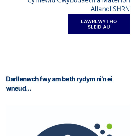
Allanol SHRN
LAWRLWYTHO
SLEIDIAU
Darllenwch fwy am beth rydym ni’n ei
wneud…