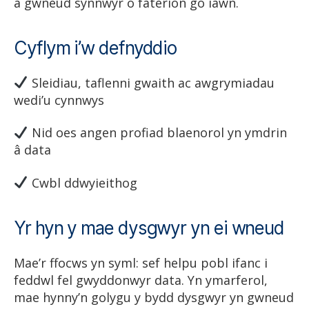
a gwneud synnwyr o faterion go iawn.
Cyflym i’w defnyddio
Sleidiau, taflenni gwaith ac awgrymiadau
wedi’u cynnwys
Nid oes angen profiad blaenorol yn ymdrin
â data
Cwbl ddwyieithog
Yr hyn y mae dysgwyr yn ei wneud
Mae’r ffocws yn syml: sef helpu pobl ifanc i
feddwl fel gwyddonwyr data. Yn ymarferol,
mae hynny’n golygu y bydd dysgwyr yn gwneud