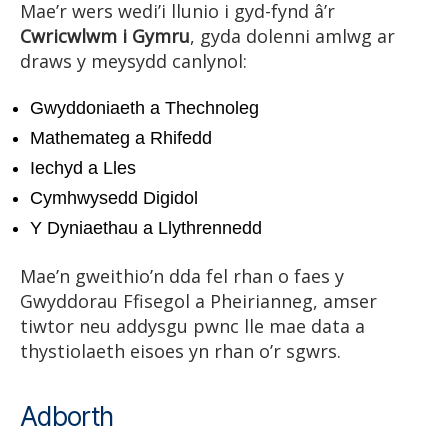
Mae’r wers wedi’i llunio i gyd-fynd â’r
Cwricwlwm i Gymru
, gyda dolenni amlwg ar
draws y meysydd canlynol:
Gwyddoniaeth a Thechnoleg
Mathemateg a Rhifedd
Iechyd a Lles
Cymhwysedd Digidol
Y Dyniaethau a Llythrennedd
Mae’n gweithio’n dda fel rhan o faes y
Gwyddorau Ffisegol a Pheirianneg, amser
tiwtor neu addysgu pwnc lle mae data a
thystiolaeth eisoes yn rhan o’r sgwrs.
Adborth