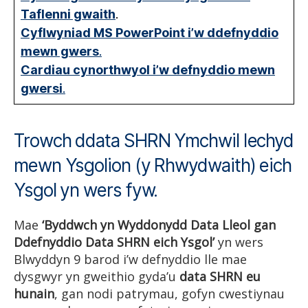
Taflenni gwaith
.
Cyflwyniad MS PowerPoint i’w ddefnyddio
mewn gwers
.
Cardiau cynorthwyol i’w defnyddio mewn
gwersi
.
Trowch ddata SHRN Ymchwil Iechyd
mewn Ysgolion (y Rhwydwaith) eich
Ysgol yn wers fyw.
Mae
‘Byddwch yn Wyddonydd Data Lleol gan
Ddefnyddio Data SHRN eich Ysgol’
yn wers
Blwyddyn 9 barod i’w defnyddio lle mae
dysgwyr yn gweithio gyda’u
data SHRN eu
hunain
, gan nodi patrymau, gofyn cwestiynau