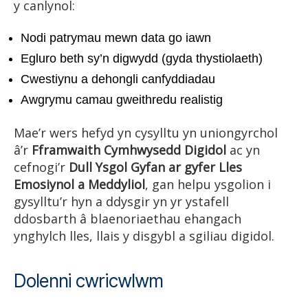
y canlynol:
Nodi patrymau mewn data go iawn
Egluro beth sy’n digwydd (gyda thystiolaeth)
Cwestiynu a dehongli canfyddiadau
Awgrymu camau gweithredu realistig
Mae’r wers hefyd yn cysylltu yn uniongyrchol
â’r
Fframwaith Cymhwysedd Digidol
ac yn
cefnogi’r
Dull Ysgol Gyfan ar gyfer Lles
Emosiynol a Meddyliol
, gan helpu ysgolion i
gysylltu’r hyn a ddysgir yn yr ystafell
ddosbarth â blaenoriaethau ehangach
ynghylch lles, llais y disgybl a sgiliau digidol.
Dolenni cwricwlwm