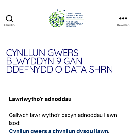
Chwilio
Dewislen
The
School
Health
Research
CYNLLUN GWERS
Network
BLWYDDYN 9 GAN
DDEFNYDDIO DATA SHRN
Lawrlwytho’r adnoddau
Gallwch lawrlwytho’r pecyn adnoddau llawn
isod:
Cynllun gwers a chynllun dysgu llawn
.