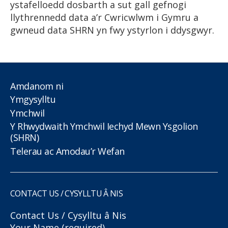
ystafelloedd dosbarth a sut gall gefnogi
llythrennedd data a’r Cwricwlwm i Gymru a
gwneud data SHRN yn fwy ystyrlon i ddysgwyr.
Amdanom ni
Ymgysylltu
Ymchwil
Y Rhwydwaith Ymchwil Iechyd Mewn Ysgolion
(SHRN)
Telerau ac Amodau’r Wefan
CONTACT US / CYSYLLTU Â NIS
Contact Us / Cysylltu â Nis
Your Name (required)