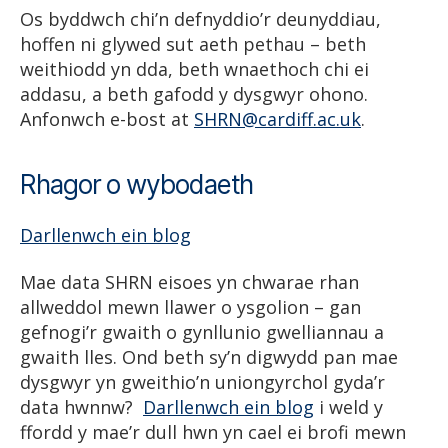
Os byddwch chi’n defnyddio’r deunyddiau,
hoffen ni glywed sut aeth pethau – beth
weithiodd yn dda, beth wnaethoch chi ei
addasu, a beth gafodd y dysgwyr ohono.
Anfonwch e-bost at
SHRN@cardiff.ac.uk
.
Rhagor o wybodaeth
Darllenwch ein blog
Mae data SHRN eisoes yn chwarae rhan
allweddol mewn llawer o ysgolion – gan
gefnogi’r gwaith o gynllunio gwelliannau a
gwaith lles. Ond beth sy’n digwydd pan mae
dysgwyr yn gweithio’n uniongyrchol gyda’r
data hwnnw?
Darllenwch ein blog
i weld y
ffordd y mae’r dull hwn yn cael ei brofi mewn