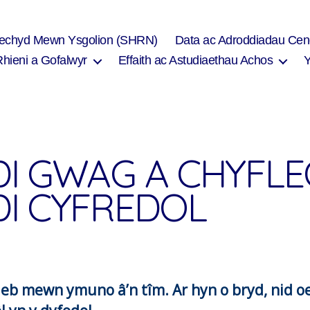
Iechyd Mewn Ysgolion (SHRN)
Data ac Adroddiadau Cen
Rhieni a Gofalwyr
Effaith ac Astudiaethau Achos
I GWAG A CHYFL
I CYFREDOL
eb mewn ymuno â’n tîm. Ar hyn o bryd, nid 