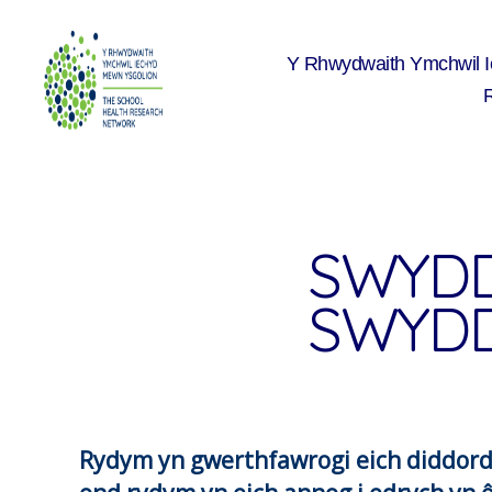
Y Rhwydwaith Ymchwil 
The
School
Health
Research
Network
SWYDD
SWYDD
Rydym yn gwerthfawrogi eich diddord