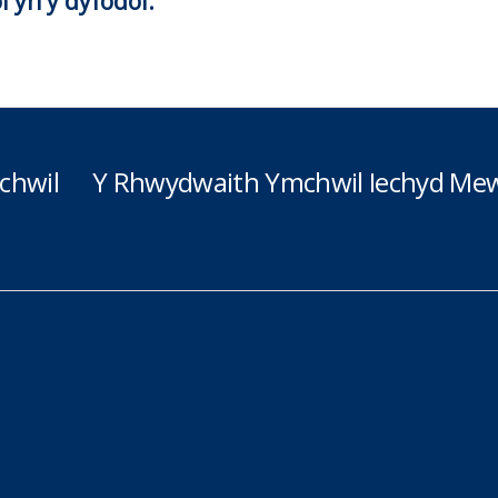
l yn y dyfodol.
chwil
Y Rhwydwaith Ymchwil Iechyd Mew