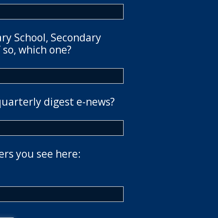
ary School, Secondary
 so, which one?
quarterly digest e-news?
ers you see here: