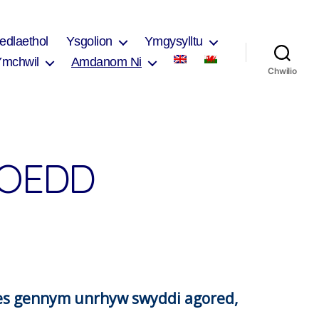
edlaethol
Ysgolion
Ymgysylltu
Ymchwil
Amdanom Ni
Chwilio
EOEDD
oes gennym unrhyw swyddi agored,