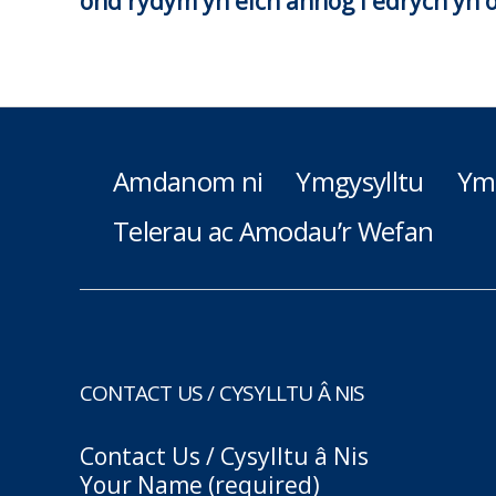
ond rydym yn eich annog i edrych yn ô
Amdanom ni
Ymgysylltu
Ym
Telerau ac Amodau’r Wefan
CONTACT US / CYSYLLTU Â NIS
Contact Us / Cysylltu â Nis
Your Name (required)