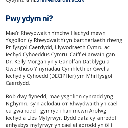
Pwy ydym ni?
Mae’r Rhwydwaith Ymchwil Iechyd mewn
Ysgolion (y Rhwydwaith) yn bartneriaeth rhwng
Prifysgol Caerdydd, Llywodraeth Cymru ac
Iechyd Cyhoeddus Cymru. Caiff ei arwain gan
Dr. Kelly Morgan yn y Ganolfan Datblygu a
Gwerthuso Ymyriadau Cymhleth er Gwella
Iechyd y Cyhoedd (DECIPHer) ym Mhrifysgol
Caerdydd.
Bob dwy flynedd, mae ysgolion cynradd yng
Nghymru sy’n aelodau o’r Rhwydwaith yn cael
eu gwahodd i gymryd rhan mewn Arolwg
Iechyd a Lles Myfyrwyr. Bydd data cyfanredol
anhysbys myfyrwyr yn cael ei adrodd yn ôl i