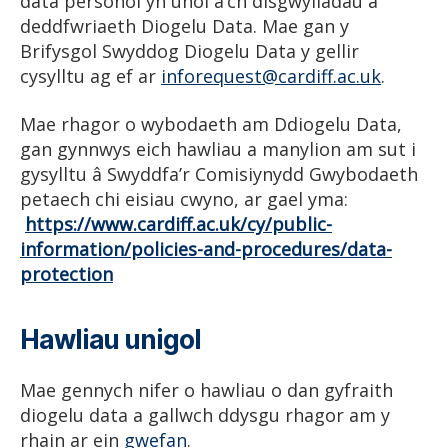
data personol yn unol â’ch disgwyliadau a
deddfwriaeth Diogelu Data. Mae gan y
Brifysgol Swyddog Diogelu Data y gellir
cysylltu ag ef ar
inforequest@cardiff.ac.uk
.
Mae rhagor o wybodaeth am Ddiogelu Data,
gan gynnwys eich hawliau a manylion am sut i
gysylltu â Swyddfa’r Comisiynydd Gwybodaeth
petaech chi eisiau cwyno, ar gael yma:
https://www.cardiff.ac.uk/cy/public-
information/policies-and-procedures/data-
protection
Hawliau unigol
Mae gennych nifer o hawliau o dan gyfraith
diogelu data a gallwch ddysgu rhagor am y
rhain ar ein
gwefan
.