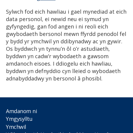
Sylwch fod eich hawliau i gael mynediad at eich
data personol, ei newid neu ei symud yn
gyfyngedig, gan fod angen i ni reoli eich
gwybodaeth bersonol mewn ffyrdd penodol fel
y bydd yr ymchwil yn ddibynadwy ac yn gywir.
Os byddwch yn tynnu’n ôl o’r astudiaeth,
byddwn yn cadw’r wybodaeth a gawsom
amdanoch eisoes. I ddiogelu eich hawliau,
byddwn yn defnyddio cyn lleied o wybodaeth
adnabyddadwy yn bersonol â phosibl.
Amdanom ni
Ymgysylltu
Ymchwil