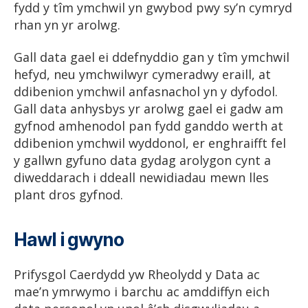
fydd y tîm ymchwil yn gwybod pwy sy’n cymryd
rhan yn yr arolwg.
Gall data gael ei ddefnyddio gan y tîm ymchwil
hefyd, neu ymchwilwyr cymeradwy eraill, at
ddibenion ymchwil anfasnachol yn y dyfodol.
Gall data anhysbys yr arolwg gael ei gadw am
gyfnod amhenodol pan fydd ganddo werth at
ddibenion ymchwil wyddonol, er enghraifft fel
y gallwn gyfuno data gydag arolygon cynt a
diweddarach i ddeall newidiadau mewn lles
plant dros gyfnod.
Hawl i gwyno
Prifysgol Caerdydd yw Rheolydd y Data ac
mae’n ymrwymo i barchu ac amddiffyn eich