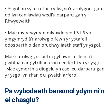
• Ysgolion sy’n trefnu cyflwyno’r arolygon, gan
ddilyn canllawiau wedi’u darparu gan y
Rhwydwaith.
• Mae myfyrwyr ym mlynyddoedd 3 i 6 yn
ymgymryd â’r arolwg o fewn yr ystafell
ddosbarth o dan oruchwyliaeth staff yr ysgol.
Mae’r arolwg yn cael ei gyflawni ar-lein a’i
gwblhau ar gyfrifiaduron neu lechi yn yr ysgol.
Mae cymorth a diogelu yn cael eu darparu gan
yr ysgol yn rhan o’u gwaith arferol.
Pa wybodaeth bersonol ydym ni’n
ei chasglu?