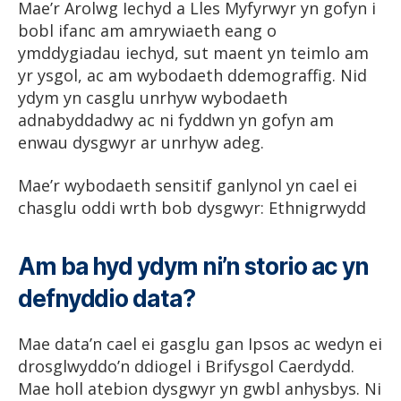
Mae’r Arolwg Iechyd a Lles Myfyrwyr yn gofyn i
bobl ifanc am amrywiaeth eang o
ymddygiadau iechyd, sut maent yn teimlo am
yr ysgol, ac am wybodaeth ddemograffig. Nid
ydym yn casglu unrhyw wybodaeth
adnabyddadwy ac ni fyddwn yn gofyn am
enwau dysgwyr ar unrhyw adeg.
Mae’r wybodaeth sensitif ganlynol yn cael ei
chasglu oddi wrth bob dysgwyr: Ethnigrwydd
Am ba hyd ydym ni’n storio ac yn
defnyddio data?
Mae data’n cael ei gasglu gan Ipsos ac wedyn ei
drosglwyddo’n ddiogel i Brifysgol Caerdydd.
Mae holl atebion dysgwyr yn gwbl anhysbys. Ni