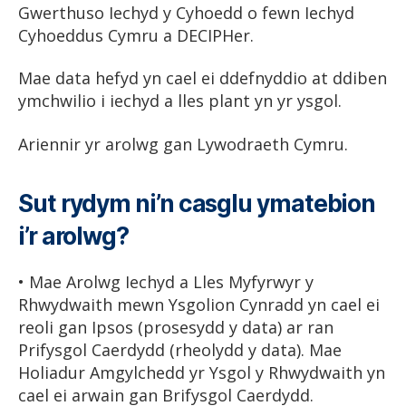
Gwerthuso Iechyd y Cyhoedd o fewn Iechyd
Cyhoeddus Cymru a DECIPHer.
Mae data hefyd yn cael ei ddefnyddio at ddiben
ymchwilio i iechyd a lles plant yn yr ysgol.
Ariennir yr arolwg gan Lywodraeth Cymru.
Sut rydym ni’n casglu ymatebion
i’r arolwg?
• Mae Arolwg Iechyd a Lles Myfyrwyr y
Rhwydwaith mewn Ysgolion Cynradd yn cael ei
reoli gan Ipsos (prosesydd y data) ar ran
Prifysgol Caerdydd (rheolydd y data). Mae
Holiadur Amgylchedd yr Ysgol y Rhwydwaith yn
cael ei arwain gan Brifysgol Caerdydd.