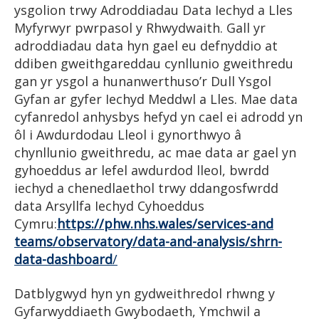
ysgolion trwy Adroddiadau Data Iechyd a Lles
Myfyrwyr pwrpasol y Rhwydwaith. Gall yr
adroddiadau data hyn gael eu defnyddio at
ddiben gweithgareddau cynllunio gweithredu
gan yr ysgol a hunanwerthuso’r Dull Ysgol
Gyfan ar gyfer Iechyd Meddwl a Lles. Mae data
cyfanredol anhysbys hefyd yn cael ei adrodd yn
ôl i Awdurdodau Lleol i gynorthwyo â
chynllunio gweithredu, ac mae data ar gael yn
gyhoeddus ar lefel awdurdod lleol, bwrdd
iechyd a chenedlaethol trwy ddangosfwrdd
data Arsyllfa Iechyd Cyhoeddus
Cymru:
https://phw.nhs.wales/services-and
teams/observatory/data-and-analysis/shrn-
data-dashboard
/
Datblygwyd hyn yn gydweithredol rhwng y
Gyfarwyddiaeth Gwybodaeth, Ymchwil a