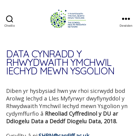
Chwilio
Dewislen
The
School
Health
Research
DATA CYNRADD Y
Network
RHWYDWAITH YMCHWIL
IECHYD MEWN YSGOLION
Diben yr hysbysiad hwn yw rhoi sicrwydd bod
Arolwg Iechyd a Lles Myfyrwyr dwyflynyddol y
Rhwydwaith Ymchwil Iechyd mewn Ysgolion yn
cydymffurfio â
Rheoliad Cyffredinol y DU ar
Ddiogelu Data
a Deddf Diogelu Data, 2018.
Cysylltu â ni:
SHRN@cardiff.ac.uk