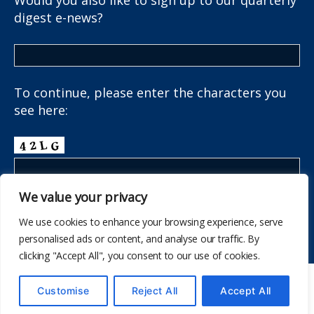
digest e-news?
To continue, please enter the characters you
see here:
We value your privacy
We use cookies to enhance your browsing experience, serve
personalised ads or content, and analyse our traffic. By
clicking "Accept All", you consent to our use of cookies.
© 777
The School Health Research Network
Customise
Reject All
Accept All
I fyny
↑