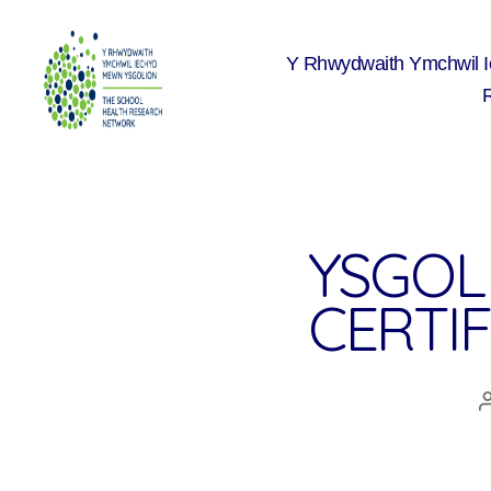
Y Rhwydwaith Ymchwil 
The
School
Health
Research
Network
YSGOL
CERTIF