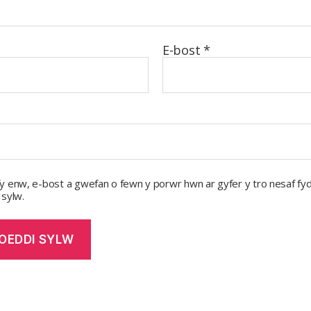
E-bost
*
y enw, e-bost a gwefan o fewn y porwr hwn ar gyfer y tro nesaf fyd
 sylw.