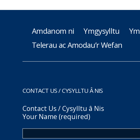
Amdanom ni
Ymgysylltu
Ym
Telerau ac Amodau’r Wefan
CONTACT US / CYSYLLTU Â NIS
Contact Us / Cysylltu â Nis
Your Name (required)