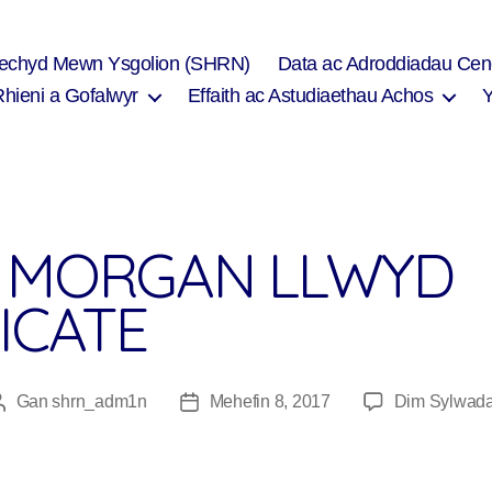
Iechyd Mewn Ysgolion (SHRN)
Data ac Adroddiadau Cen
Rhieni a Gofalwyr
Effaith ac Astudiaethau Achos
 MORGAN LLWYD
ICATE
Gan
shrn_adm1n
Mehefin 8, 2017
Dim Sylwad
Awdur
Dyddiad
cofnod
cofnod