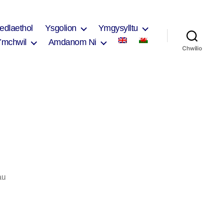
edlaethol
Ysgolion
Ymgysylltu
Ymchwil
Amdanom Ni
Chwilio
ar
au
Ysgol
Morgan
Llwyd