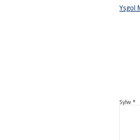
Ysgol 
Sylw
*