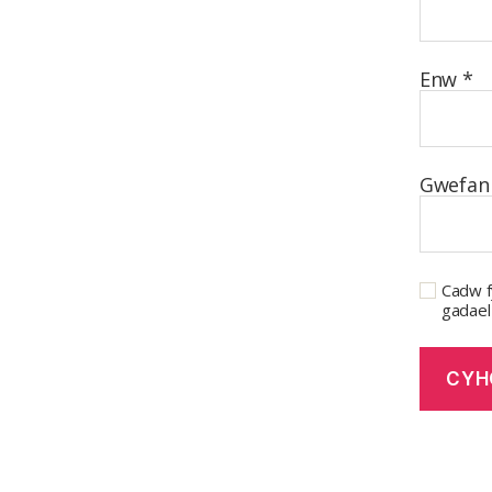
Enw
*
Gwefan
Cadw f
gadael