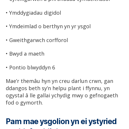
• Ymddygiadau digidol
• Ymdeimlad o berthyn yn yr ysgol
• Gweithgarwch corfforol
• Bwyd a maeth
• Pontio blwyddyn 6
Mae’r themâu hyn yn creu darlun crwn, gan
ddangos beth sy’n helpu plant i ffynnu, yn
ogystal â lle gallai ychydig mwy o gefnogaeth
fod o gymorth.
Pam mae ysgolion yn ei ystyried