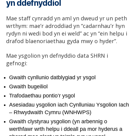
yn ddefnyddiol
Mae staff cynradd yn aml yn dweud yr un peth
wrthym: mae’r adroddiad yn “cadarnhau’r hyn
rydyn ni wedi bod yn ei weld” ac yn “ein helpu i
drafod blaenoriaethau gyda mwy o hyder”.
Mae ysgolion yn defnyddio data SHRN i
gefnogi:
Gwaith cynllunio datblygiad yr ysgol
Gwaith bugeiliol
Trafodaethau pontio’r ysgol
Asesiadau ysgolion iach Cynlluniau Ysgolion Iach
– Rhwydwaith Cymru (WNHWPS)
Gwaith clystyrau ysgolion (yn arbennig o
werthfawr wrth helpu i ddeall pa mor hyderus a