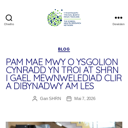
Chwilio
Dewislen
The
School
Health
Research
Categorïau
BLOG
Network
PAM MAE MWY O YSGOLION
CYNRADD YN TROI AT SHRN
I GAEL MEWNWELEDIAD CLIR
A DIBYNADWY AM LES
Gan
SHRN
Mai 7, 2026
Awdur
Dyddiad
cofnod
cofnod