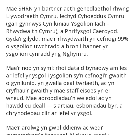
Mae SHRN yn bartneriaeth genedlaethol rhwng
Llywodraeth Cymru, Iechyd Cyhoeddus Cymru
(gan gynnwys Cynlluniau Ysgolion Iach –
Rhwydwaith Cymru), a Phrifysgol Caerdydd.
Gyda’i gilydd, mae’r rhwydwaith yn cefnogi 99%
o ysgolion uwchradd a bron i hanner yr
ysgolion cynradd yng Nghymru.
Mae’r nod yn syml: rhoi data dibynadwy am les
ar lefel yr ysgol i ysgolion sy’n cefnogi’r gwaith
o gynllunio, yn gwella dealltwriaeth, ac yn
cryfhau’r gwaith y mae staff eisoes yn ei
wneud. Mae adroddiadau’n weledol ac yn
hawdd eu deall — siartiau, esboniadau byr, a
chrynodebau clir ar lefel yr ysgol.
Mae’r arolwg yn gwbl ddienw ac wedi’i
gymeradwyo’n foesegol. Nid yw’n casglu