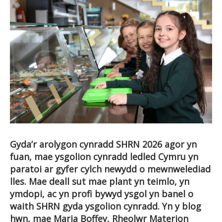
Gyda’r arolygon cynradd SHRN 2026 agor yn
fuan, mae ysgolion cynradd ledled Cymru yn
paratoi ar gyfer cylch newydd o mewnwelediad
lles. Mae deall sut mae plant yn teimlo, yn
ymdopi, ac yn profi bywyd ysgol yn banel o
waith SHRN gyda ysgolion cynradd. Yn y blog
hwn, mae Maria Boffey, Rheolwr Materion