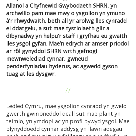
Allanol a Chyfnewid Gwybodaeth SHRN, yn
archwilio pam mae mwy o ysgolion yn ymuno
â’r rhwydwaith, beth all yr arolwg lles cynradd
ei ddatgelu, a sut mae tystiolaeth glir a
dibynadwy yn helpu’r staff i gryfhau eu gwaith
lles ysgol gyfan. Mae’n edrych ar amser priodol
ar rôl gynyddol SHRN wrth gefnogi
mewnwelediad cynnar, gwneud
penderfyniadau hyderus, ac agwedd gyson
tuag at les dysgwr.
Ledled Cymru, mae ysgolion cynradd yn gweld
gwerth gwirioneddol deall sut mae plant yn
teimlo, yn ymdopi ac yn profi bywyd ysgol. Mae
blynyddoedd cynnar addysg yn llawn adegau