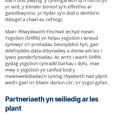
bach ond pwysig: y cyfeillgarwch sy’n ffurfio yn
yr iard, y blinder boreol sy’n effeithio ar
ganolbwyntio, yr hyder sy’n dod o deimlo’n
ddiogel a chael eu cefnogi.
Mae’r Rhwydwaith Ymchwil Iechyd mewn
Ysgolion (SHRN) yn helpu ysgolion i wneud
synnwyr o’r profiadau beunyddiol hyn, gan
ddefnyddio data dibynadwy a dienw am les i
lywio penderfyniadau. Ac wrth i waith SHRN
gydag ysgolion cynradd barhau i dyfu, mae
mwy o ysgolion yn canfod bod y
mewnwelediadau’n cynnig rhywbeth nad ydynt
wedi’i gael o’r blaen: darlun clir, o’r ysgol gyfan.
Partneriaeth yn seiliedig ar les
plant