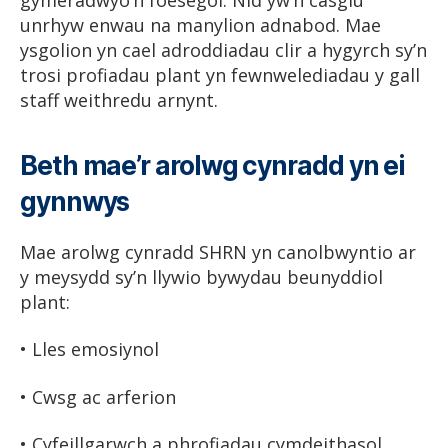
unrhyw enwau na manylion adnabod. Mae
ysgolion yn cael adroddiadau clir a hygyrch sy’n
trosi profiadau plant yn fewnwelediadau y gall
staff weithredu arnynt.
Beth mae’r arolwg cynradd yn ei
gynnwys
Mae arolwg cynradd SHRN yn canolbwyntio ar
y meysydd sy’n llywio bywydau beunyddiol
plant:
• Lles emosiynol
• Cwsg ac arferion
• Cyfeillgarwch a phrofiadau cymdeithasol