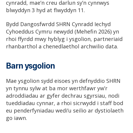
cynradd, mae’n creu darlun sy’n cynnwys
blwyddyn 3 hyd at flwyddyn 11.
Bydd Dangosfwrdd SHRN Cynradd Iechyd
Cyhoeddus Cymru newydd (Mehefin 2026) yn
rhoi ffyrdd mwy hyblyg i ysgolion, partneriaid
rhanbarthol a chenedlaethol archwilio data.
Barn ysgolion
Mae ysgolion sydd eisoes yn defnyddio SHRN
yn tynnu sylw at ba mor werthfawr yw’r
adroddiadau ar gyfer dechrau sgyrsiau, nodi
tueddiadau cynnar, a rhoi sicrwydd i staff bod
eu penderfyniadau wedi’u seilio ar dystiolaeth
go iawn.