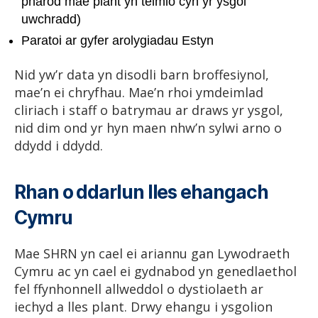
pharod mae plant yn teimlo cyn yr ysgol
uwchradd)
Paratoi ar gyfer arolygiadau Estyn
Nid yw’r data yn disodli barn broffesiynol,
mae’n ei chryfhau. Mae’n rhoi ymdeimlad
cliriach i staff o batrymau ar draws yr ysgol,
nid dim ond yr hyn maen nhw’n sylwi arno o
ddydd i ddydd.
Rhan o ddarlun lles ehangach
Cymru
Mae SHRN yn cael ei ariannu gan Lywodraeth
Cymru ac yn cael ei gydnabod yn genedlaethol
fel ffynhonnell allweddol o dystiolaeth ar
iechyd a lles plant. Drwy ehangu i ysgolion