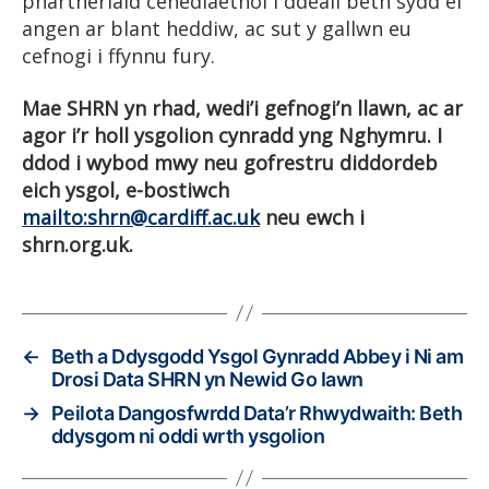
phartneriaid cenedlaethol i ddeall beth sydd ei
angen ar blant heddiw, ac sut y gallwn eu
cefnogi i ffynnu fury.
Mae SHRN yn rhad, wedi’i gefnogi’n llawn, ac ar
agor i’r holl ysgolion cynradd yng Nghymru.
I
ddod i wybod mwy neu gofrestru diddordeb
eich ysgol, e-bostiwch
mailto:shrn@cardiff.ac.uk
neu ewch i
shrn.org.uk.
←
Beth a Ddysgodd Ysgol Gynradd Abbey i Ni am
Drosi Data SHRN yn Newid Go Iawn
→
Peilota Dangosfwrdd Data’r Rhwydwaith: Beth
ddysgom ni oddi wrth ysgolion