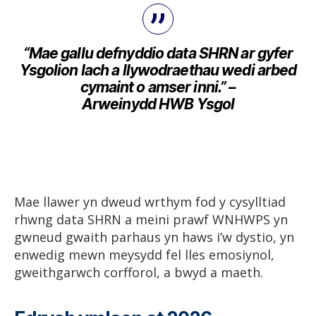
“Mae gallu defnyddio data SHRN ar gyfer
Ysgolion Iach a llywodraethau wedi arbed
cymaint o amser inni.” –
Arweinydd HWB Ysgol
Mae llawer yn dweud wrthym fod y cysylltiad
rhwng data SHRN a meini prawf WNHWPS yn
gwneud gwaith parhaus yn haws i’w dystio, yn
enwedig mewn meysydd fel lles emosiynol,
gweithgarwch corfforol, a bwyd a maeth.