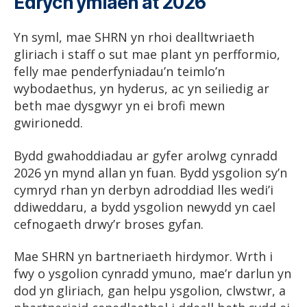
Edrych ymlaen at 2026
Yn syml, mae SHRN yn rhoi dealltwriaeth
gliriach i staff o sut mae plant yn perfformio,
felly mae penderfyniadau’n teimlo’n
wybodaethus, yn hyderus, ac yn seiliedig ar
beth mae dysgwyr yn ei brofi mewn
gwirionedd.
Bydd gwahoddiadau ar gyfer arolwg cynradd
2026 yn mynd allan yn fuan. Bydd ysgolion sy’n
cymryd rhan yn derbyn adroddiad lles wedi’i
ddiweddaru, a bydd ysgolion newydd yn cael
cefnogaeth drwy’r broses gyfan.
Mae SHRN yn bartneriaeth hirdymor. Wrth i
fwy o ysgolion cynradd ymuno, mae’r darlun yn
dod yn gliriach, gan helpu ysgolion, clwstwr, a