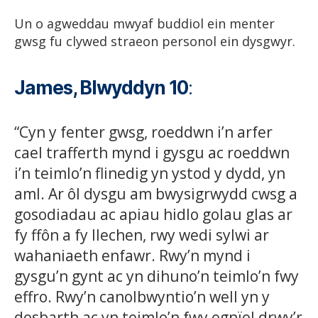
Un o agweddau mwyaf buddiol ein menter
gwsg fu clywed straeon personol ein dysgwyr.
James, Blwyddyn 10
:
“Cyn y fenter gwsg, roeddwn i’n arfer
cael trafferth mynd i gysgu ac roeddwn
i’n teimlo’n flinedig yn ystod y dydd, yn
aml. Ar ôl dysgu am bwysigrwydd cwsg a
gosodiadau ac apiau hidlo golau glas ar
fy ffôn a fy llechen, rwy wedi sylwi ar
wahaniaeth enfawr. Rwy’n mynd i
gysgu’n gynt ac yn dihuno’n teimlo’n fwy
effro. Rwy’n canolbwyntio’n well yn y
dosbarth ac yn teimlo’n fwy egnïol drwy’r