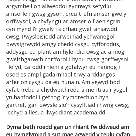
argymhellion allweddol gynnwys sefydlu
amserlen gwsg gyson, creu trefn amser gwely
orffwysol, a chyfyngu ar amser o flaen sgrin
cyn mynd i’r gwely i sicrhau gwell ansawdd
cwsg. Pwysleisiodd arweiniad ychwanegol
bwysigrwydd amgylchedd cysgu cyfforddus,
addysgu eu plant am hylendid cwsg ac annog
gweithgarwch corfforol i hybu cwsg gorffwysol.
Hefyd, cafodd rhieni a gofalwyr eu hannog i
osod esiampl gadarnhaol trwy arddangos
arferion cysgu da eu hunain. Amlygwyd bod
cyfathrebu a chydweithredu â mentrau’r ysgol
yn hanfodol i gefnogi’r ymdrechion hyn
gartref, gan bwysleisio’r cysylltiad rhwng cwsg,
iechyd a lles, a llwyddiant academaidd.
Dyma beth roedd gan un rhiant i’w ddweud am
eu hymglymiad a sut mae agwedd y teulu cyfan