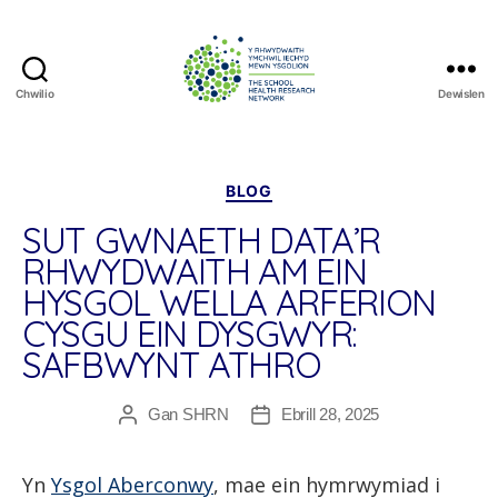
Chwilio
Dewislen
The
School
Health
Research
Categorïau
BLOG
Network
SUT GWNAETH DATA’R
RHWYDWAITH AM EIN
HYSGOL WELLA ARFERION
CYSGU EIN DYSGWYR:
SAFBWYNT ATHRO
Gan
SHRN
Ebrill 28, 2025
Awdur
Dyddiad
cofnod
cofnod
Yn
Ysgol Aberconwy
, mae ein hymrwymiad i