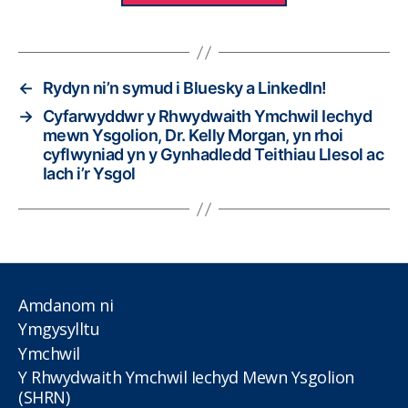
←
Rydyn ni’n symud i Bluesky a LinkedIn!
→
Cyfarwyddwr y Rhwydwaith Ymchwil Iechyd
mewn Ysgolion, Dr. Kelly Morgan, yn rhoi
cyflwyniad yn y Gynhadledd Teithiau Llesol ac
Iach i’r Ysgol
Amdanom ni
Ymgysylltu
Ymchwil
Y Rhwydwaith Ymchwil Iechyd Mewn Ysgolion
(SHRN)