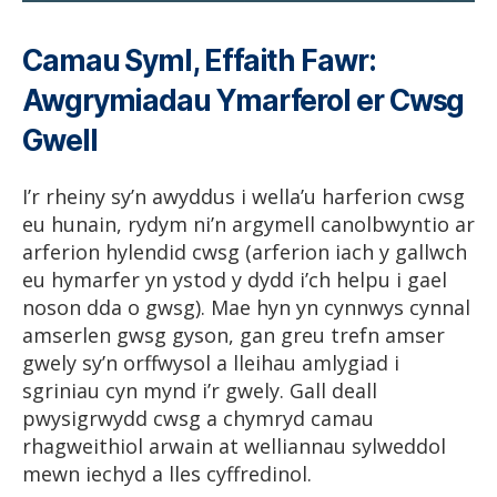
Camau Syml, Effaith Fawr:
Awgrymiadau Ymarferol er Cwsg
Gwell
I’r rheiny sy’n awyddus i wella’u harferion cwsg
eu hunain, rydym ni’n argymell canolbwyntio ar
arferion hylendid cwsg (arferion iach y gallwch
eu hymarfer yn ystod y dydd i’ch helpu i gael
noson dda o gwsg). Mae hyn yn cynnwys cynnal
amserlen gwsg gyson, gan greu trefn amser
gwely sy’n orffwysol a lleihau amlygiad i
sgriniau cyn mynd i’r gwely. Gall deall
pwysigrwydd cwsg a chymryd camau
rhagweithiol arwain at welliannau sylweddol
mewn iechyd a lles cyffredinol.