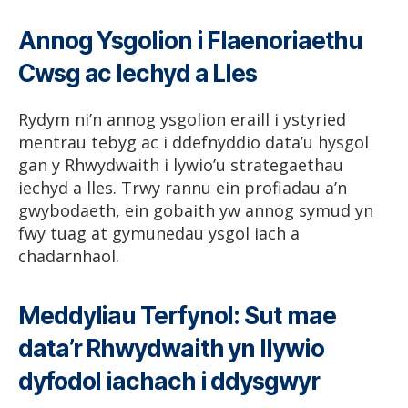
Annog Ysgolion i Flaenoriaethu
Cwsg ac Iechyd a Lles
Rydym ni’n annog ysgolion eraill i ystyried
mentrau tebyg ac i ddefnyddio data’u hysgol
gan y Rhwydwaith i lywio’u strategaethau
iechyd a lles. Trwy rannu ein profiadau a’n
gwybodaeth, ein gobaith yw annog symud yn
fwy tuag at gymunedau ysgol iach a
chadarnhaol.
Meddyliau Terfynol: Sut mae
data’r Rhwydwaith yn llywio
dyfodol iachach i ddysgwyr