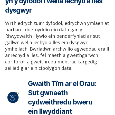
yn y dyfodol i wella iechyd a lles
dysgwyr
Wrth edrych tua’r dyfodol, edrychwn ymlaen at
barhau i ddefnyddio ein data gan y
Rhwydwaith i lywio ein penderfyniad ar sut
gallwn wella iechyd a lles ein dysgwyr
ymhellach. Bwriadwn archwilio agweddau eraill
ar iechyd a lles, fel maeth a gweithgarwch
corfforol, a gweithredu mentrau targedig
seiliedig ar ein cipolygon data.
Gwaith Tîm ar ei Orau:
Sut gwnaeth
cydweithredu bweru
ein llwyddiant