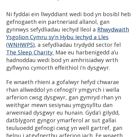
Ni fyddai ein llwyddiant wedi bod yn bosibl heb
gefnogaeth ein partneriaid allanol, gan
gynnwys sefydliadau iechyd lleol a
Rhwydwaith
Ysgolion Cymru sy’n Hybu Iechyd a Lles
(WNHWPS)
, a sefydliadau trydydd sector fel
The Sleep Charity.
Mae eu harbenigedd a’u
hadnoddau wedi bod yn amhrisiadwy wrth
gyflwyno cymorth effeithiol i’n dysgwyr.
Fe wnaeth rhieni a gofalwyr hefyd chwarae
rhan allweddol yn cefnogi’r ymgyrch i wella
arferion cwsg dysgwyr, gan gymryd rhan yn
weithgar mewn sesiynau ymgysylltu dan
arweiniad dysgwyr eu hunain. Gyda’i gilydd,
datblygont gyngor ymarferol ar sut gallai
teuluoedd gefnogi cwsg yn well gartref, gan
helpu i atgyfnerthu arferion iach. Fe wnaeth