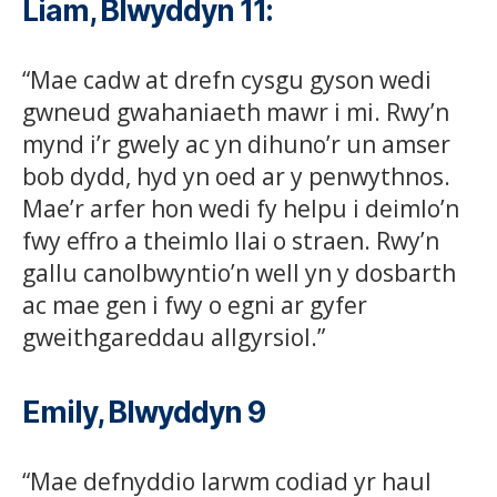
Liam, Blwyddyn 11
:
“Mae cadw at drefn cysgu gyson wedi
gwneud gwahaniaeth mawr i mi. Rwy’n
mynd i’r gwely ac yn dihuno’r un amser
bob dydd, hyd yn oed ar y penwythnos.
Mae’r arfer hon wedi fy helpu i deimlo’n
fwy effro a theimlo llai o straen. Rwy’n
gallu canolbwyntio’n well yn y dosbarth
ac mae gen i fwy o egni ar gyfer
gweithgareddau allgyrsiol.”
Emily, Blwyddyn 9
“Mae defnyddio larwm codiad yr haul