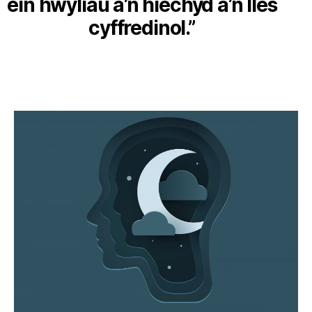
ein hwyliau a’n hiechyd a’n lles
cyffredinol.”