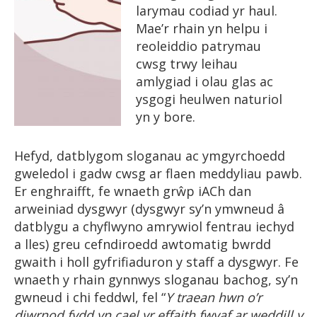
larymau codiad yr haul.
Mae’r rhain yn helpu i
reoleiddio patrymau
cwsg trwy leihau
amlygiad i olau glas ac
ysgogi heulwen naturiol
yn y bore.
Hefyd, datblygom sloganau ac ymgyrchoedd
gweledol i gadw cwsg ar flaen meddyliau pawb.
Er enghraifft, fe wnaeth grŵp iACh dan
arweiniad dysgwyr (dysgwyr sy’n ymwneud â
datblygu a chyflwyno amrywiol fentrau iechyd
a lles) greu cefndiroedd awtomatig bwrdd
gwaith i holl gyfrifiaduron y staff a dysgwyr. Fe
wnaeth y rhain gynnwys sloganau bachog, sy’n
gwneud i chi feddwl, fel “
Y traean hwn o’r
diwrnod fydd yn cael yr effaith fwyaf ar weddill y