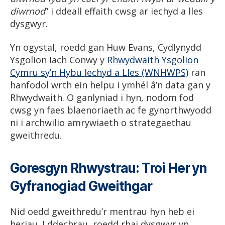
diwrnod
” i ddeall effaith cwsg ar iechyd a lles
dysgwyr.
Yn ogystal, roedd gan Huw Evans, Cydlynydd
Ysgolion Iach Conwy y
Rhwydwaith Ysgolion
Cymru sy’n Hybu Iechyd a Lles (WNHWPS)
ran
hanfodol wrth ein helpu i ymhél â’n data gan y
Rhwydwaith. O ganlyniad i hyn, nodom fod
cwsg yn faes blaenoriaeth ac fe gynorthwyodd
ni i archwilio amrywiaeth o strategaethau
gweithredu.
Goresgyn Rhwystrau: Troi Her yn
Gyfranogiad Gweithgar
Nid oedd gweithredu’r mentrau hyn heb ei
heriau. I ddechrau, roedd rhai dysgwyr yn