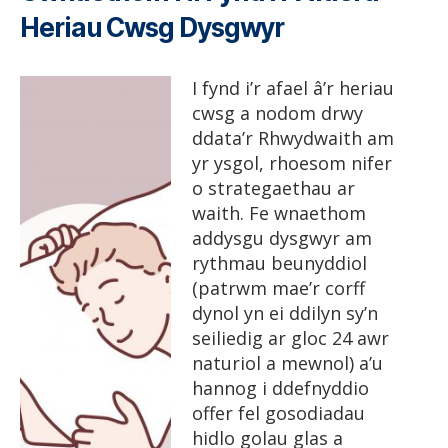
Heriau Cwsg Dysgwyr
I fynd i’r afael â’r heriau
cwsg a nodom drwy
ddata’r Rhwydwaith am
yr ysgol, rhoesom nifer
o strategaethau ar
waith. Fe wnaethom
addysgu dysgwyr am
rythmau beunyddiol
(patrwm mae’r corff
dynol yn ei ddilyn sy’n
seiliedig ar gloc 24 awr
naturiol a mewnol) a’u
hannog i ddefnyddio
offer fel gosodiadau
hidlo golau glas a