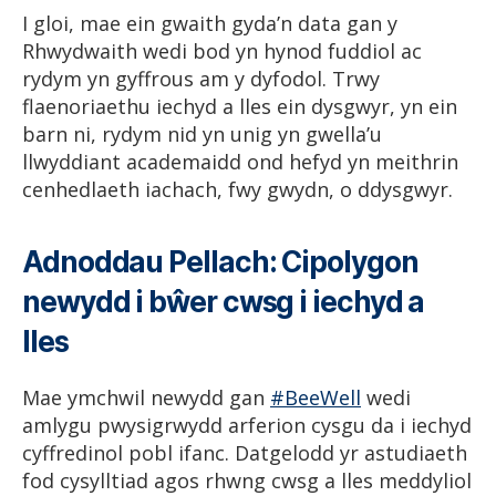
I gloi, mae ein gwaith gyda’n data gan y
Rhwydwaith wedi bod yn hynod fuddiol ac
rydym yn gyffrous am y dyfodol. Trwy
flaenoriaethu iechyd a lles ein dysgwyr, yn ein
barn ni, rydym nid yn unig yn gwella’u
llwyddiant academaidd ond hefyd yn meithrin
cenhedlaeth iachach, fwy gwydn, o ddysgwyr.
Adnoddau Pellach: Cipolygon
newydd i bŵer cwsg i iechyd a
lles
Mae ymchwil newydd gan
#BeeWell
wedi
amlygu pwysigrwydd arferion cysgu da i iechyd
cyffredinol pobl ifanc. Datgelodd yr astudiaeth
fod cysylltiad agos rhwng cwsg a lles meddyliol