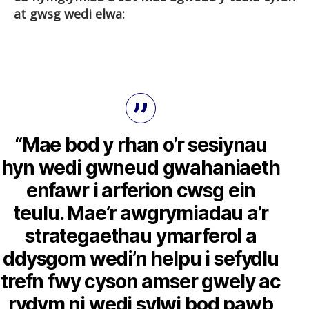
at gwsg wedi elwa:
“Mae bod y rhan o’r sesiynau
hyn wedi gwneud gwahaniaeth
enfawr i arferion cwsg ein
teulu. Mae’r awgrymiadau a’r
strategaethau ymarferol a
ddysgom wedi’n helpu i sefydlu
trefn fwy cyson amser gwely ac
rydym ni wedi sylwi bod pawb