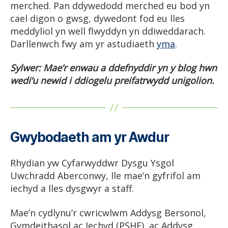
merched. Pan ddywedodd merched eu bod yn
cael digon o gwsg, dywedont fod eu lles
meddyliol yn well flwyddyn yn ddiweddarach.
Darllenwch fwy am yr astudiaeth
yma
.
Sylwer: Mae’r enwau a ddefnyddir yn y blog hwn
wedi’u newid i ddiogelu preifatrwydd unigolion.
Gwybodaeth am yr Awdur
Rhydian yw Cyfarwyddwr Dysgu Ysgol
Uwchradd Aberconwy, lle mae’n gyfrifol am
iechyd a lles dysgwyr a staff.
Mae’n cydlynu’r cwricwlwm Addysg Bersonol,
Gymdeithasol ac Iechyd (PSHE), ac Addysg