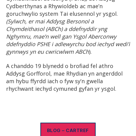
Cydberthynas a Rhywioldeb ac mae’n
goruchwylio system Tai elusennol yr ysgol.
(Sylwch, er mai Addysg Bersonol a
Chymdeithasol (ABCh) a ddefnyddir yng
Nghymru, mae’n well gan Ysgol Aberconwy
ddefnyddio PSHE i adlewyrchu bod iechyd wedi’i
gynnwys yn eu cwricwlwm ABCh
).
A chanddo 19 blynedd o brofiad fel athro
Addysg Gorfforol, mae Rhydian yn angerddol
am hybu ffyrdd iach o fyw sy’n gwella
rhychwant iechyd cymuned gyfan yr ysgol.
BLOG – CARTREF