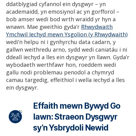
ddatblygiad cyfannol ein dysgwyr – yn
academaidd, yn emosiynol ac yn gorfforol –
bob amser wedi bod wrth wraidd yr hyn a
wnawn. Mae gweithio gyda’r
Rhwydwaith
Ymchwil Iechyd mewn Ysgolion (y Rhwydwaith)
wedi’n helpu ni i gynhyrchu data cadarn, y
gallwn weithredu arno, sydd wedi caniatáu i ni
ddeall iechyd a lles ein dysgwyr yn llawn. Gyda’r
wybodaeth werthfawr hon, roeddem wedi
gallu nodi problemau penodol a chymryd
camau targedig, effeithiol i wella iechyd a lles
ein dysgwyr.
Effaith mewn Bywyd Go
Iawn: Straeon Dysgwyr
sy’n Ysbrydoli Newid