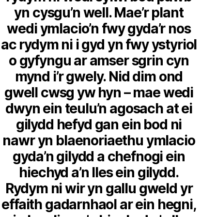
yn cysgu’n well. Mae’r plant
wedi ymlacio’n fwy gyda’r nos
ac rydym ni i gyd yn fwy ystyriol
o gyfyngu ar amser sgrin cyn
mynd i’r gwely. Nid dim ond
gwell cwsg yw hyn – mae wedi
dwyn ein teulu’n agosach at ei
gilydd hefyd gan ein bod ni
nawr yn blaenoriaethu ymlacio
gyda’n gilydd a chefnogi ein
hiechyd a’n lles ein gilydd.
Rydym ni wir yn gallu gweld yr
effaith gadarnhaol ar ein hegni,