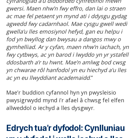
cyfranogiad a’u diddordeb cyffredinol mewn
gwersi. Maen nhw’n fwy effro, dan lai o straen
ac mae fel petaent yn mynd ati i ddysgu gydag
agwedd fwy cadarnhaol. Mae cysgu gwell wedi
gwella’u lles emosiynol hefyd, gan eu helpu i
fod yn bwyllog dan bwysau a dangos mwy o
gymhelliad. Ar y cyfan, maen nhw’n iachach, yn
fwy cytbwys, ac yn barod i lwyddo yn yr ystafell
ddosbarth a’r tu hwnt. Mae’n amlwg bod cwsg
yn chwarae rôl hanfodol yn eu hiechyd a’u lles
ac yn eu llwyddiant academaidd
.”
Mae’r buddion cyfannol hyn yn pwysleisio
pwysigrwydd mynd i’r afael â chwsg fel elfen
allweddol o iechyd a lles dysgwyr.
Edrych tua’r dyfodol: Cynlluniau