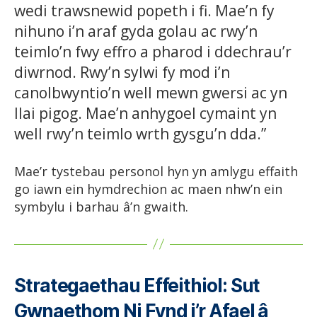
wedi trawsnewid popeth i fi. Mae’n fy
nihuno i’n araf gyda golau ac rwy’n
teimlo’n fwy effro a pharod i ddechrau’r
diwrnod. Rwy’n sylwi fy mod i’n
canolbwyntio’n well mewn gwersi ac yn
llai pigog. Mae’n anhygoel cymaint yn
well rwy’n teimlo wrth gysgu’n dda.”
Mae’r tystebau personol hyn yn amlygu effaith
go iawn ein hymdrechion ac maen nhw’n ein
symbylu i barhau â’n gwaith.
Strategaethau Effeithiol: Sut
Gwnaethom Ni Fynd i’r Afael â