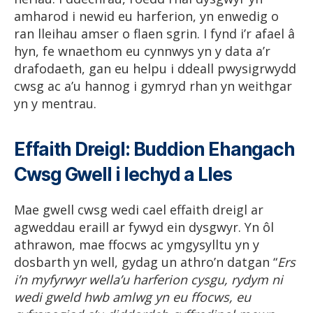
amharod i newid eu harferion, yn enwedig o
ran lleihau amser o flaen sgrin. I fynd i’r afael â
hyn, fe wnaethom eu cynnwys yn y data a’r
drafodaeth, gan eu helpu i ddeall pwysigrwydd
cwsg ac a’u hannog i gymryd rhan yn weithgar
yn y mentrau.
Effaith Dreigl: Buddion Ehangach
Cwsg Gwell i Iechyd a Lles
Mae gwell cwsg wedi cael effaith dreigl ar
agweddau eraill ar fywyd ein dysgwyr. Yn ôl
athrawon, mae ffocws ac ymgysylltu yn y
dosbarth yn well, gydag un athro’n datgan “
Ers
i’n myfyrwyr wella’u harferion cysgu, rydym ni
wedi gweld hwb amlwg yn eu ffocws, eu