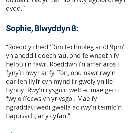
dydd.”
Sophie, Blwyddyn 8
:
“Roedd y rheol ‘Dim technoleg ar ôl 9pm’
yn anodd i ddechrau, ond fe wnaeth fy
helpu i’n fawr. Roeddwn i’n arfer aros i
fyny’n hwyr ar fy ffôn, ond nawr rwy’n
darllen llyfr cyn mynd i’r gwely yn lle
hynny. Rwy’n cysgu’n well ac mae gen i
fwy o ffocws yn yr ysgol. Mae fy
ngraddau wedi gwella ac rwy’n teimlo’n
hapusach, ar y cyfan.”