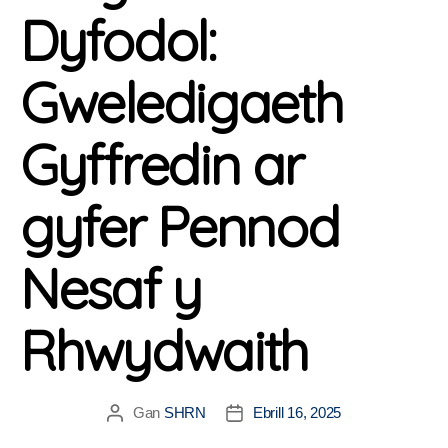
Dyfodol:
Gweledigaeth
Gyffredin ar
gyfer Pennod
Nesaf y
Rhwydwaith
Gan
SHRN
Ebrill 16, 2025
Awdur
Dyddiad
cofnod
cofnod