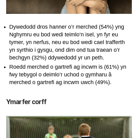
Dywedodd dros hanner o’r merched (54%) yng
Nghymru eu bod wedi teimlo’n isel, yn fyr eu
tymer, yn nerfus, neu eu bod wedi cael trafferth
yn syrthio i gysgu, ond dim ond tua traean o’r
bechgyn (32%) ddywedodd yr un peth.
Roedd merched o gartrefi ag incwm is (61%) yn
fwy tebygol o deimlo’r uchod o gymharu â
merched o gartrefi ag incwm uwch (49%).
Ymarfer corff