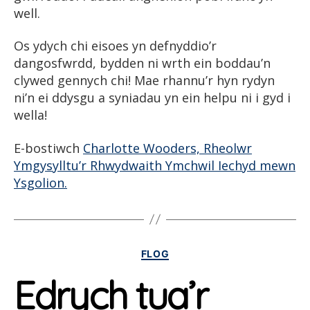
well.
Os ydych chi eisoes yn defnyddio’r
dangosfwrdd, bydden ni wrth ein boddau’n
clywed gennych chi! Mae rhannu’r hyn rydyn
ni’n ei ddysgu a syniadau yn ein helpu ni i gyd i
wella!
E-bostiwch
Charlotte Wooders, Rheolwr
Ymgysylltu’r Rhwydwaith Ymchwil Iechyd mewn
Ysgolion.
Categorïau
FLOG
Edrych tua’r