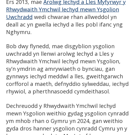
Ers 2013, mae
Arolwg Iechyd a Lles Myfyrwyr y
Rhwydwaith Ymchwil Iechyd mewn Ysgolion
Uwchradd
wedi chwarae rhan allweddol yn
deall ac yn gwella iechyd a lles pobl ifanc yng
Nghymru.
Bob dwy flynedd, mae disgyblion ysgolion
uwchradd yn llenwi arolwg Iechyd a Lles y
Rhwydwaith Ymchwil Iechyd mewn Ysgolion,
sy’n ymdrin ag amrywiaeth o bynciau, gan
gynnwys iechyd meddwl a lles, gweithgarwch
corfforol a maeth, defnyddio sylweddau, iechyd
rhywiol, a pherthnasoedd cymdeithasol.
Dechreuodd y Rhwydwaith Ymchwil Iechyd
mewn Ysgolion weithio gydag ysgolion cynradd
ym mhob rhan o Gymru yn 2024, gan weithio
gyda dros hanner ysgolion cynradd Cymru yn y