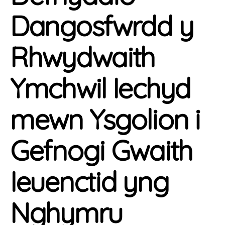
Dangosfwrdd y
Rhwydwaith
Ymchwil Iechyd
mewn Ysgolion i
Gefnogi Gwaith
Ieuenctid yng
Nghymru