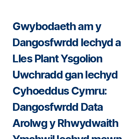
Gwybodaeth am y
Dangosfwrdd Iechyd a
Lles Plant Ysgolion
Uwchradd gan Iechyd
Cyhoeddus Cymru:
Dangosfwrdd Data
Arolwg y Rhwydwaith
Ymchwil Iechyd mewn