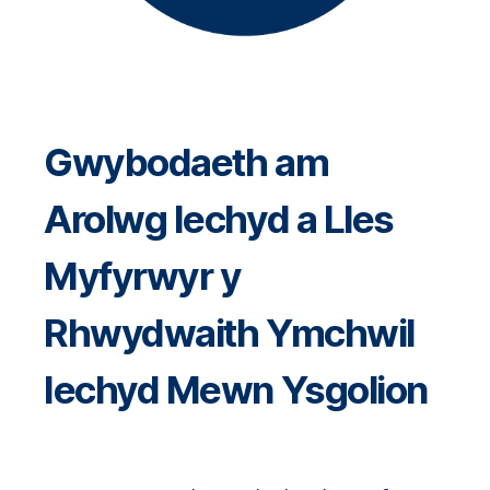
Gwybodaeth am
Arolwg Iechyd a Lles
Myfyrwyr y
Rhwydwaith Ymchwil
Iechyd Mewn Ysgolion