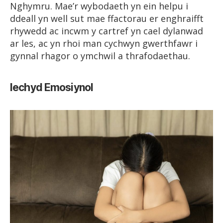
Nghymru. Mae’r wybodaeth yn ein helpu i
ddeall yn well sut mae ffactorau er enghraifft
rhywedd ac incwm y cartref yn cael dylanwad
ar les, ac yn rhoi man cychwyn gwerthfawr i
gynnal rhagor o ymchwil a thrafodaethau.
Iechyd Emosiynol