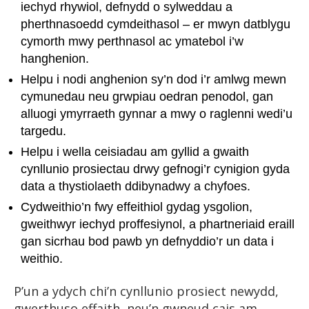
iechyd rhywiol, defnydd o sylweddau a
pherthnasoedd cymdeithasol – er mwyn datblygu
cymorth mwy perthnasol ac ymatebol i’w
hanghenion.
Helpu i nodi anghenion sy’n dod i’r amlwg mewn
cymunedau neu grwpiau oedran penodol, gan
alluogi ymyrraeth gynnar a mwy o raglenni wedi’u
targedu.
Helpu i wella ceisiadau am gyllid a gwaith
cynllunio prosiectau drwy gefnogi’r cynigion gyda
data a thystiolaeth ddibynadwy a chyfoes.
Cydweithio’n fwy effeithiol gydag ysgolion,
gweithwyr iechyd proffesiynol, a phartneriaid eraill
gan sicrhau bod pawb yn defnyddio’r un data i
weithio.
P’un a ydych chi’n cynllunio prosiect newydd,
gwerthuso effaith, neu’n gwneud cais am