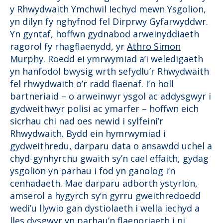
y Rhwydwaith Ymchwil Iechyd mewn Ysgolion,
yn dilyn fy nghyfnod fel Dirprwy Gyfarwyddwr.
Yn gyntaf, hoffwn gydnabod arweinyddiaeth
ragorol fy rhagflaenydd, yr
Athro Simon
Murphy.
Roedd ei ymrwymiad a’i weledigaeth
yn hanfodol bwysig wrth sefydlu’r Rhwydwaith
fel rhwydwaith o’r radd flaenaf. I’n holl
bartneriaid – o arweinwyr ysgol ac addysgwyr i
gydweithwyr polisi ac ymarfer – hoffwn eich
sicrhau chi nad oes newid i sylfeini’r
Rhwydwaith. Bydd ein hymrwymiad i
gydweithredu, darparu data o ansawdd uchel a
chyd-gynhyrchu gwaith sy’n cael effaith, gydag
ysgolion yn parhau i fod yn ganolog i’n
cenhadaeth. Mae darparu adborth ystyrlon,
amserol a hygyrch sy’n gyrru gweithredoedd
wedi’u llywio gan dystiolaeth i wella iechyd a
lles dysgwyr yn parhau’n flaenoriaeth i ni.