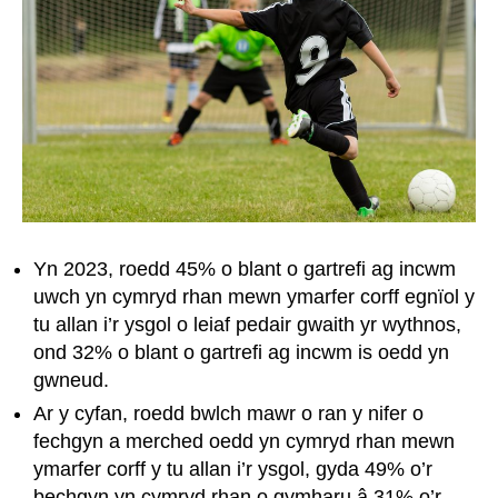
Yn 2023, roedd 45% o blant o gartrefi ag incwm
uwch yn cymryd rhan mewn ymarfer corff egnïol y
tu allan i’r ysgol o leiaf pedair gwaith yr wythnos,
ond 32% o blant o gartrefi ag incwm is oedd yn
gwneud.
Ar y cyfan, roedd bwlch mawr o ran y nifer o
fechgyn a merched oedd yn cymryd rhan mewn
ymarfer corff y tu allan i’r ysgol, gyda 49% o’r
bechgyn yn cymryd rhan o gymharu â 31% o’r