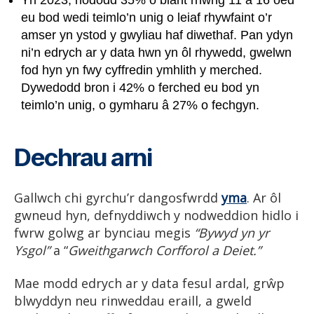
eu bod wedi teimlo’n unig o leiaf rhywfaint o’r
amser yn ystod y gwyliau haf diwethaf. Pan ydyn
ni’n edrych ar y data hwn yn ôl rhywedd, gwelwn
fod hyn yn fwy cyffredin ymhlith y merched.
Dywedodd bron i 42% o ferched eu bod yn
teimlo’n unig, o gymharu â 27% o fechgyn.
Dechrau arni
Gallwch chi gyrchu’r dangosfwrdd
yma
. Ar ôl
gwneud hyn, defnyddiwch y nodweddion hidlo i
fwrw golwg ar bynciau megis
“Bywyd yn yr
Ysgol”
a “
Gweithgarwch Corfforol a Deiet.”
Mae modd edrych ar y data fesul ardal, grŵp
blwyddyn neu rinweddau eraill, a gweld