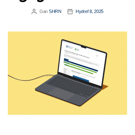
Gan
SHRN
Hydref 8, 2025
Awdur
Dyddiad
cofnod
cofnod