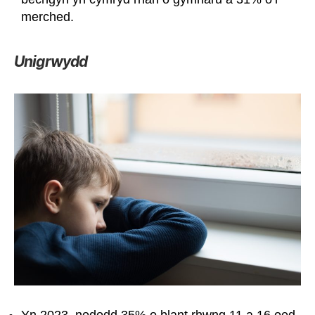
merched.
Unigrwydd
Yn 2023, nododd 35% o blant rhwng 11 a 16 oed