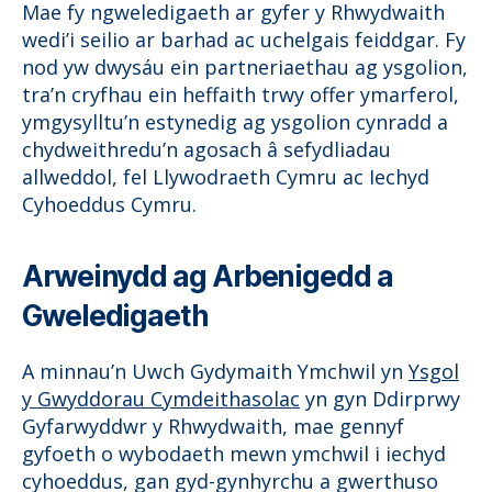
Mae fy ngweledigaeth ar gyfer y Rhwydwaith
wedi’i seilio ar barhad ac uchelgais feiddgar. Fy
nod yw dwysáu ein partneriaethau ag ysgolion,
tra’n cryfhau ein heffaith trwy offer ymarferol,
ymgysylltu’n estynedig ag ysgolion cynradd a
chydweithredu’n agosach â sefydliadau
allweddol, fel Llywodraeth Cymru ac Iechyd
Cyhoeddus Cymru.
Arweinydd ag Arbenigedd a
Gweledigaeth
A minnau’n Uwch Gydymaith Ymchwil yn
Ysgol
y Gwyddorau Cymdeithasolac
yn gyn Ddirprwy
Gyfarwyddwr y Rhwydwaith, mae gennyf
gyfoeth o wybodaeth mewn ymchwil i iechyd
cyhoeddus, gan gyd-gynhyrchu a gwerthuso