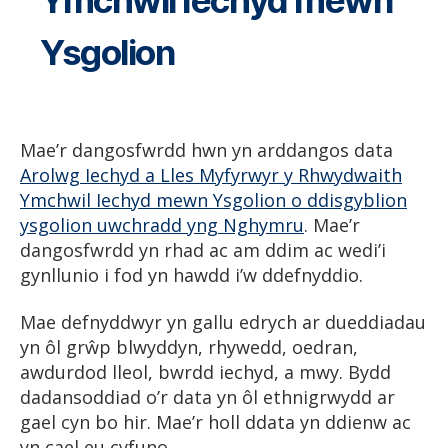
Ysgolion
Mae’r dangosfwrdd hwn yn arddangos data
Arolwg Iechyd a Lles Myfyrwyr y Rhwydwaith
Ymchwil Iechyd mewn Ysgolion o ddisgyblion
ysgolion uwchradd yng Nghymru
. Mae’r
dangosfwrdd yn rhad ac am ddim ac wedi’i
gynllunio i fod yn hawdd i’w ddefnyddio.
Mae defnyddwyr yn gallu edrych ar dueddiadau
yn ôl grŵp blwyddyn, rhywedd, oedran,
awdurdod lleol, bwrdd iechyd, a mwy. Bydd
dadansoddiad o’r data yn ôl ethnigrwydd ar
gael cyn bo hir. Mae’r holl ddata yn ddienw ac
yn cael eu cyfuno.