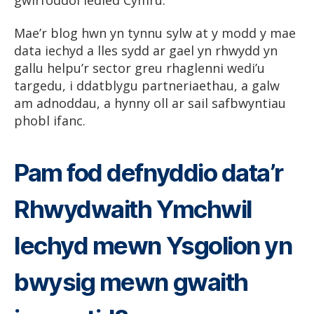
Mae’r blog hwn yn tynnu sylw at y modd y mae
data iechyd a lles sydd ar gael yn rhwydd yn
gallu helpu’r sector greu rhaglenni wedi’u
targedu, i ddatblygu partneriaethau, a galw
am adnoddau, a hynny oll ar sail safbwyntiau
phobl ifanc.
Pam fod defnyddio data’r
Rhwydwaith Ymchwil
Iechyd mewn Ysgolion yn
bwysig mewn gwaith