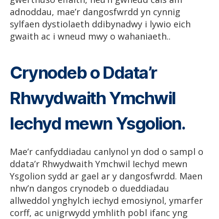
adnoddau, mae’r dangosfwrdd yn cynnig
sylfaen dystiolaeth ddibynadwy i lywio eich
gwaith ac i wneud mwy o wahaniaeth..
Crynodeb o Ddata’r
Rhwydwaith Ymchwil
Iechyd mewn Ysgolion.
Mae’r canfyddiadau canlynol yn dod o sampl o
ddata’r Rhwydwaith Ymchwil Iechyd mewn
Ysgolion sydd ar gael ar y dangosfwrdd. Maen
nhw’n dangos crynodeb o dueddiadau
allweddol ynghylch iechyd emosiynol, ymarfer
corff, ac unigrwydd ymhlith pobl ifanc yng