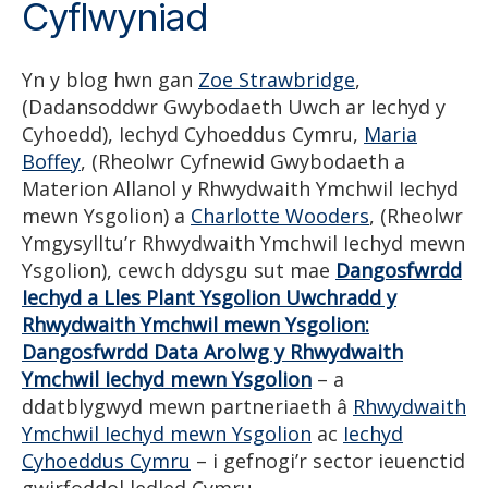
Cyflwyniad
Yn y blog hwn gan
Zoe Strawbridge
,
(Dadansoddwr Gwybodaeth Uwch ar Iechyd y
Cyhoedd), Iechyd Cyhoeddus Cymru,
Maria
Boffey
, (Rheolwr Cyfnewid Gwybodaeth a
Materion Allanol y Rhwydwaith Ymchwil Iechyd
mewn Ysgolion) a
Charlotte Wooders
, (Rheolwr
Ymgysylltu’r Rhwydwaith Ymchwil Iechyd mewn
Ysgolion), cewch ddysgu sut mae
Dangosfwrdd
Iechyd a Lles Plant Ysgolion Uwchradd y
Rhwydwaith Ymchwil mewn Ysgolion:
Dangosfwrdd Data Arolwg y Rhwydwaith
Ymchwil Iechyd mewn Ysgolion
– a
ddatblygwyd mewn partneriaeth â
Rhwydwaith
Ymchwil Iechyd mewn Ysgolion
ac
Iechyd
Cyhoeddus Cymru
– i gefnogi’r sector ieuenctid
gwirfoddol ledled Cymru.