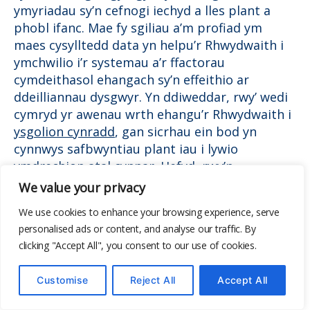
ymyriadau sy’n cefnogi iechyd a lles plant a
phobl ifanc. Mae fy sgiliau a’m profiad ym
maes cysylltedd data yn helpu’r Rhwydwaith i
ymchwilio i’r systemau a’r ffactorau
cymdeithasol ehangach sy’n effeithio ar
ddeilliannau dysgwyr. Yn ddiweddar, rwy’ wedi
cymryd yr awenau wrth ehangu’r Rhwydwaith i
ysgolion cynradd
, gan sicrhau ein bod yn
cynnwys safbwyntiau plant iau i lywio
ymdrechion atal cynnar. Hefyd, rwy’n
angerddol am hyrwyddo gweithgarwch
We value your privacy
corfforol a chwaraeon fel agweddau anhepgor
We use cookies to enhance your browsing experience, serve
ar ffordd iach o fyw – maes sy’n parhau i
personalised ads or content, and analyse our traffic. By
ysbrydoli fy ngwaith a’m ymrwymiad i wella
clicking "Accept All", you consent to our use of cookies.
iechyd a lles dysgwyr ar draws Cymru.
Customise
Reject All
Accept All
Gorffennol Balch a Dyfodol