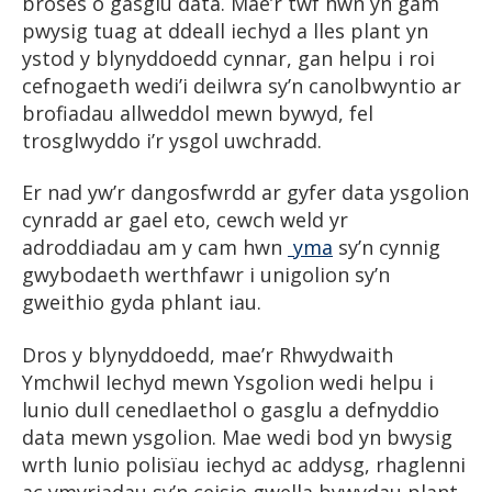
broses o gasglu data. Mae’r twf hwn yn gam
pwysig tuag at ddeall iechyd a lles plant yn
ystod y blynyddoedd cynnar, gan helpu i roi
cefnogaeth wedi’i deilwra sy’n canolbwyntio ar
brofiadau allweddol mewn bywyd, fel
trosglwyddo i’r ysgol uwchradd.
Er nad yw’r dangosfwrdd ar gyfer data ysgolion
cynradd ar gael eto, cewch weld yr
adroddiadau am y cam hwn
yma
sy’n cynnig
gwybodaeth werthfawr i unigolion sy’n
gweithio gyda phlant iau.
Dros y blynyddoedd, mae’r Rhwydwaith
Ymchwil Iechyd mewn Ysgolion wedi helpu i
lunio dull cenedlaethol o gasglu a defnyddio
data mewn ysgolion. Mae wedi bod yn bwysig
wrth lunio polisïau iechyd ac addysg, rhaglenni
ac ymyriadau sy’n ceisio gwella bywydau plant