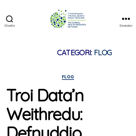
Chwilio
Dewislen
The
School
Health
Research
CATEGORI:
FLOG
Network
Categorïau
FLOG
Troi Data’n
Weithredu:
Defnyddio