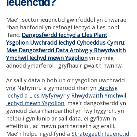
ieuenctid?
Mae’r sector ieuenctid gwirfoddol yn chwarae
rhan hanfodol yn cefnogi iechyd a lles pobl
ifanc.
Dangosfwrdd Iechyd a Lles Plant
Ysgolion Uwchradd Iechyd Cyhoeddus Cymru:
Mae Dangosfwrdd Data Arolwg y Rhwydwaith
Ymchwil Iechyd mewn Ysgolion
yn cynnig
adnodd ymarferol i gryfhau’r gwaith hwnnw.
Ar sail y data o bob un o’r ysgolion uwchradd
yng Nghymru a gymerodd rhan yn
Arolwg
Iechyd a Lles Myfyrwyr y Rhwydwaith Ymchwil
Iechyd mewn Ysgolion
, mae’r dangosfwrdd yn
gwneud data rhanbarthol yn fwy hygyrch, yn
helpu i gynllunio ar sail data, ei gyflawni’n
effeithiol, ac mewn partneriaeth ag eraill.
Mae’n helpu i gyd-fynd a
Strategaeth Ieuenctid