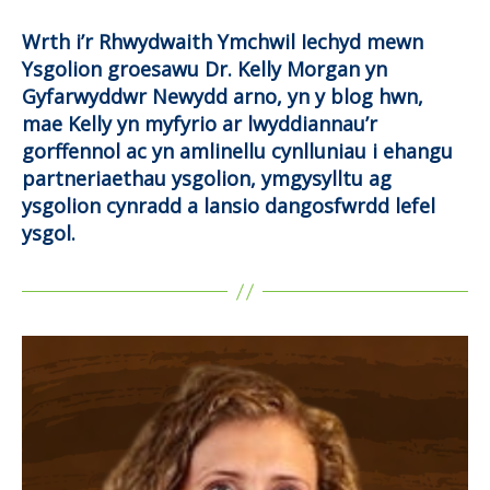
Wrth i’r Rhwydwaith Ymchwil Iechyd mewn
Ysgolion groesawu Dr. Kelly Morgan yn
Gyfarwyddwr Newydd arno, yn y blog hwn,
mae Kelly yn myfyrio ar lwyddiannau’r
gorffennol ac yn amlinellu cynlluniau i ehangu
partneriaethau ysgolion, ymgysylltu ag
ysgolion cynradd a lansio dangosfwrdd lefel
ysgol.