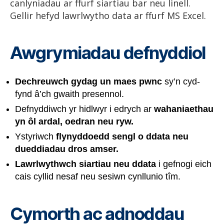
canlyniadau ar ffurf siartiau bar neu linell.
Gellir hefyd lawrlwytho data ar ffurf MS Excel.
Awgrymiadau defnyddiol
Dechreuwch gydag un maes pwnc
sy’n cyd-
fynd â’ch gwaith presennol.
Defnyddiwch yr hidlwyr i edrych ar
wahaniaethau
yn ôl ardal, oedran neu ryw.
Ystyriwch
flynyddoedd sengl o ddata neu
dueddiadau dros amser.
Lawrlwythwch siartiau neu ddata
i gefnogi eich
cais cyllid nesaf neu sesiwn cynllunio tîm.
Cymorth ac adnoddau