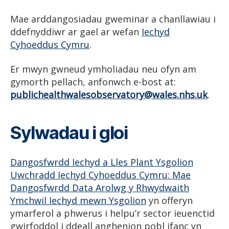
Mae arddangosiadau gweminar a chanllawiau i
ddefnyddiwr ar gael ar wefan
Iechyd
Cyhoeddus Cymru
.
Er mwyn gwneud ymholiadau neu ofyn am
gymorth pellach, anfonwch e-bost at:
publichealthwalesobservatory@wales.nhs.uk
.
Sylwadau i gloi
Dangosfwrdd Iechyd a Lles Plant Ysgolion
Uwchradd Iechyd Cyhoeddus Cymru: Mae
Dangosfwrdd Data Arolwg y Rhwydwaith
Ymchwil Iechyd mewn Ysgolion
yn offeryn
ymarferol a phwerus i helpu’r sector ieuenctid
gwirfoddol i ddeall anghenion pobl ifanc yn