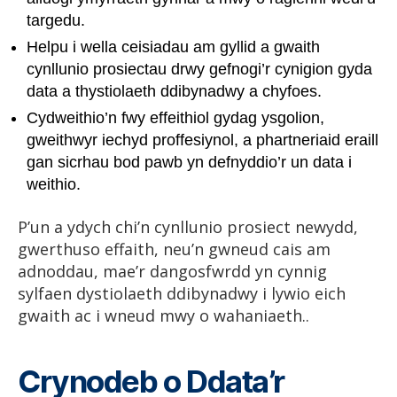
targedu.
Helpu i wella ceisiadau am gyllid a gwaith
cynllunio prosiectau drwy gefnogi’r cynigion gyda
data a thystiolaeth ddibynadwy a chyfoes.
Cydweithio’n fwy effeithiol gydag ysgolion,
gweithwyr iechyd proffesiynol, a phartneriaid eraill
gan sicrhau bod pawb yn defnyddio’r un data i
weithio.
P’un a ydych chi’n cynllunio prosiect newydd,
gwerthuso effaith, neu’n gwneud cais am
adnoddau, mae’r dangosfwrdd yn cynnig
sylfaen dystiolaeth ddibynadwy i lywio eich
gwaith ac i wneud mwy o wahaniaeth..
Crynodeb o Ddata’r