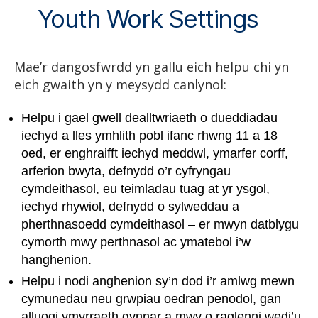
Youth Work Settings
Mae’r dangosfwrdd yn gallu eich helpu chi yn
eich gwaith yn y meysydd canlynol:
Helpu i gael gwell dealltwriaeth o dueddiadau
iechyd a lles ymhlith pobl ifanc rhwng 11 a 18
oed, er enghraifft iechyd meddwl, ymarfer corff,
arferion bwyta, defnydd o’r cyfryngau
cymdeithasol, eu teimladau tuag at yr ysgol,
iechyd rhywiol, defnydd o sylweddau a
pherthnasoedd cymdeithasol – er mwyn datblygu
cymorth mwy perthnasol ac ymatebol i’w
hanghenion.
Helpu i nodi anghenion sy’n dod i’r amlwg mewn
cymunedau neu grwpiau oedran penodol, gan
alluogi ymyrraeth gynnar a mwy o raglenni wedi’u