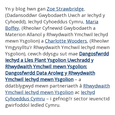
Yn y blog hwn gan
Zoe Strawbridge
,
(Dadansoddwr Gwybodaeth Uwch ar Iechyd y
Cyhoedd), Iechyd Cyhoeddus Cymru,
Maria
Boffey
, (Rheolwr Cyfnewid Gwybodaeth a
Materion Allanol y Rhwydwaith Ymchwil Iechyd
mewn Ysgolion) a
Charlotte Wooders
, (Rheolwr
Ymgysylltu’r Rhwydwaith Ymchwil Iechyd mewn
Ysgolion), cewch ddysgu sut mae
Dangosfwrdd
Iechyd a Lles Plant Ysgolion Uwchradd y
Rhwydwaith Ymchwil mewn Ysgolion:
Dangosfwrdd Data Arolwg y Rhwydwaith
Ymchwil Iechyd mewn Ysgolion
– a
ddatblygwyd mewn partneriaeth â
Rhwydwaith
Ymchwil Iechyd mewn Ysgolion
ac
Iechyd
Cyhoeddus Cymru
– i gefnogi’r sector ieuenctid
gwirfoddol ledled Cymru.