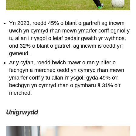
Yn 2023, roedd 45% o blant o gartrefi ag incwm
uwch yn cymryd rhan mewn ymarfer corff egnïol y
tu allan i’r ysgol o leiaf pedair gwaith yr wythnos,
ond 32% o blant o gartrefi ag incwm is oedd yn
gwneud.
Ar y cyfan, roedd bwlch mawr o ran y nifer o
fechgyn a merched oedd yn cymryd rhan mewn
ymarfer corff y tu allan i’r ysgol, gyda 49% o’r
bechgyn yn cymryd rhan o gymharu â 31% o’r
merched.
Unigrwydd