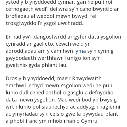
ystod y blynyddoedd cynnar, gan helpu i roi
cefnogaeth wedi’i deilwra sy’n canolbwyntio ar
brofiadau allweddol mewn bywyd, fel
trosglwyddo i’r ysgol uwchradd.
Er nad yw’r dangosfwrdd ar gyfer data ysgolion
cynradd ar gael eto, cewch weld yr
adroddiadau am y cam hwn
yma
sy’n cynnig
gwybodaeth werthfawr i unigolion sy’n
gweithio gyda phlant iau.
Dros y blynyddoedd, mae’r Rhwydwaith
Ymchwil Iechyd mewn Ysgolion wedi helpu i
lunio dull cenedlaethol o gasglu a defnyddio
data mewn ysgolion. Mae wedi bod yn bwysig
wrth lunio polisïau iechyd ac addysg, rhaglenni
ac ymyriadau sy’n ceisio gwella bywydau plant
a phobl ifanc ym mhob rhan o Gymru.