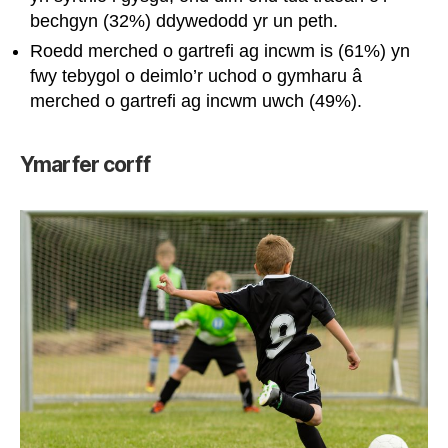
bechgyn (32%) ddywedodd yr un peth.
Roedd merched o gartrefi ag incwm is (61%) yn
fwy tebygol o deimlo’r uchod o gymharu â
merched o gartrefi ag incwm uwch (49%).
Ymarfer corff