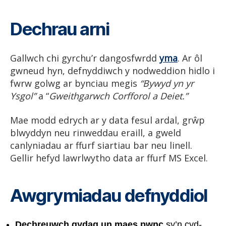
Dechrau arni
Gallwch chi gyrchu’r dangosfwrdd
yma
. Ar ôl
gwneud hyn, defnyddiwch y nodweddion hidlo i
fwrw golwg ar bynciau megis
“Bywyd yn yr
Ysgol”
a “
Gweithgarwch Corfforol a Deiet.”
Mae modd edrych ar y data fesul ardal, grŵp
blwyddyn neu rinweddau eraill, a gweld
canlyniadau ar ffurf siartiau bar neu linell.
Gellir hefyd lawrlwytho data ar ffurf MS Excel.
Awgrymiadau defnyddiol
Dechreuwch gydag un maes pwnc
sy’n cyd-