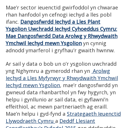
Mae’r sector ieuenctid gwirfoddol yn chwarae
rhan hanfodol yn cefnogi iechyd a lles pobl
ifanc.
Dangosfwrdd Iechyd a Lles Plant
Ysgolion Uwchradd Iechyd Cyhoeddus Cymru:
Mae Dangosfwrdd Data Arolwg y Rhwydwaith
Ymchwil Iechyd mewn Ysgolion
yn cynnig
adnodd ymarferol i gryfhau’r gwaith hwnnw.
Ar sail y data o bob un o’r ysgolion uwchradd
yng Nghymru a gymerodd rhan yn
Arolwg
Iechyd a Lles Myfyrwyr y Rhwydwaith Ymchwil
Iechyd mewn Ysgolion
, mae’r dangosfwrdd yn
gwneud data rhanbarthol yn fwy hygyrch, yn
helpu i gynllunio ar sail data, ei gyflawni’n
effeithiol, ac mewn partneriaeth ag eraill.
Mae’n helpu i gyd-fynd a
Strategaeth Ieuenctid
Llywodraeth Cymru
a
Deddf Llesiant