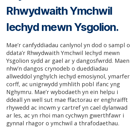
Rhwydwaith Ymchwil
Iechyd mewn Ysgolion.
Mae’r canfyddiadau canlynol yn dod o sampl o
ddata’r Rhwydwaith Ymchwil Iechyd mewn
Ysgolion sydd ar gael ar y dangosfwrdd. Maen
nhw’n dangos crynodeb o dueddiadau
allweddol ynghylch iechyd emosiynol, ymarfer
corff, ac unigrwydd ymhlith pobl ifanc yng
Nghymru. Mae’r wybodaeth yn ein helpu i
ddeall yn well sut mae ffactorau er enghraifft
rhywedd ac incwm y cartref yn cael dylanwad
ar les, ac yn rhoi man cychwyn gwerthfawr i
gynnal rhagor o ymchwil a thrafodaethau.