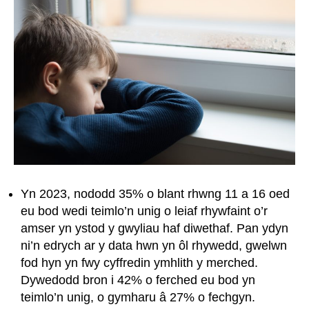
Yn 2023, nododd 35% o blant rhwng 11 a 16 oed
eu bod wedi teimlo’n unig o leiaf rhywfaint o’r
amser yn ystod y gwyliau haf diwethaf. Pan ydyn
ni’n edrych ar y data hwn yn ôl rhywedd, gwelwn
fod hyn yn fwy cyffredin ymhlith y merched.
Dywedodd bron i 42% o ferched eu bod yn
teimlo’n unig, o gymharu â 27% o fechgyn.