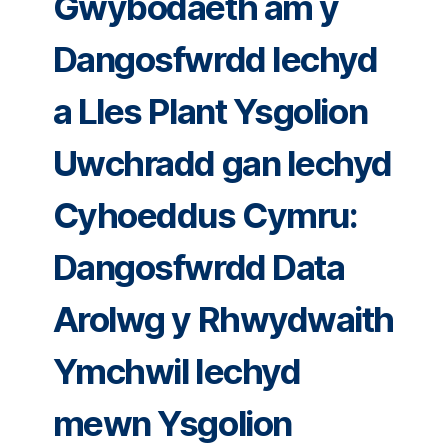
Gwybodaeth am y
Dangosfwrdd Iechyd
a Lles Plant Ysgolion
Uwchradd gan Iechyd
Cyhoeddus Cymru:
Dangosfwrdd Data
Arolwg y Rhwydwaith
Ymchwil Iechyd
mewn Ysgolion