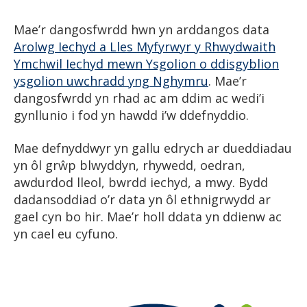
Mae’r dangosfwrdd hwn yn arddangos data
Arolwg Iechyd a Lles Myfyrwyr y Rhwydwaith
Ymchwil Iechyd mewn Ysgolion o ddisgyblion
ysgolion uwchradd yng Nghymru
. Mae’r
dangosfwrdd yn rhad ac am ddim ac wedi’i
gynllunio i fod yn hawdd i’w ddefnyddio.
Mae defnyddwyr yn gallu edrych ar dueddiadau
yn ôl grŵp blwyddyn, rhywedd, oedran,
awdurdod lleol, bwrdd iechyd, a mwy. Bydd
dadansoddiad o’r data yn ôl ethnigrwydd ar
gael cyn bo hir. Mae’r holl ddata yn ddienw ac
yn cael eu cyfuno.