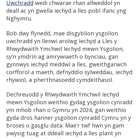
Uwchradd
wedi chwarae rhan allweddol yn
deall ac yn gwella iechyd a lles pobl ifanc yng
Nghymru.
Bob dwy flynedd, mae disgyblion ysgolion
uwchradd yn llenwi arolwg Iechyd a Lles y
Rhwydwaith Ymchwil Iechyd mewn Ysgolion,
sy’n ymdrin ag amrywiaeth o bynciau, gan
gynnwys iechyd meddwl a lles, gweithgarwch
corfforol a maeth, defnyddio sylweddau, iechyd
rhywiol, a pherthnasoedd cymdeithasol.
Dechreuodd y Rhwydwaith Ymchwil Iechyd
mewn Ysgolion weithio gydag ysgolion cynradd
ym mhob rhan o Gymru yn 2024, gan weithio
gyda dros hanner ysgolion cynradd Cymru yn y
broses o gasglu data. Mae’r twf hwn yn gam
pwysig tuag at ddeall iechyd a lles plant yn