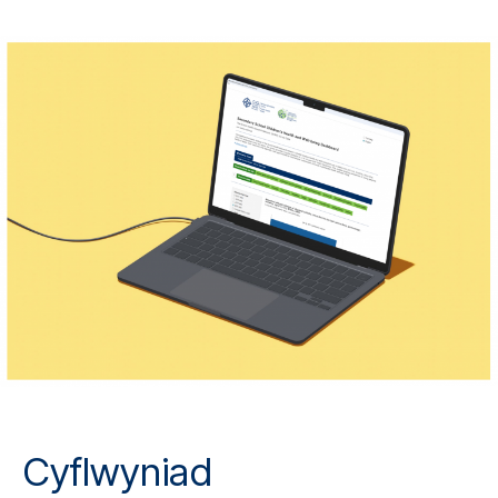
cofnod
cofnod
Cyflwyniad