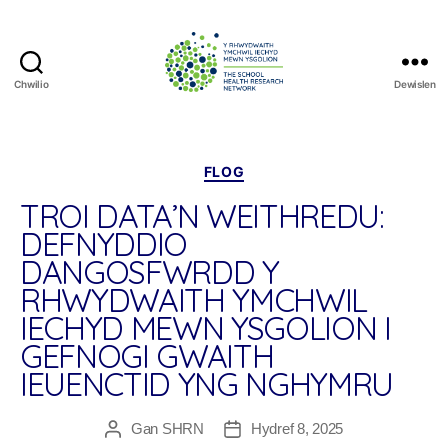
Chwilio
Dewislen
The
School
Health
Research
Categorïau
FLOG
Network
TROI DATA’N WEITHREDU:
DEFNYDDIO
DANGOSFWRDD Y
RHWYDWAITH YMCHWIL
IECHYD MEWN YSGOLION I
GEFNOGI GWAITH
IEUENCTID YNG NGHYMRU
Gan
SHRN
Hydref 8, 2025
Awdur
Dyddiad