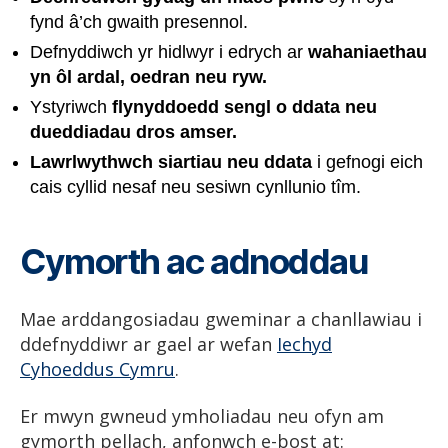
fynd â’ch gwaith presennol.
Defnyddiwch yr hidlwyr i edrych ar
wahaniaethau
yn ôl ardal, oedran neu ryw.
Ystyriwch
flynyddoedd sengl o ddata neu
dueddiadau dros amser.
Lawrlwythwch siartiau neu ddata
i gefnogi eich
cais cyllid nesaf neu sesiwn cynllunio tîm.
Cymorth ac adnoddau
Mae arddangosiadau gweminar a chanllawiau i
ddefnyddiwr ar gael ar wefan
Iechyd
Cyhoeddus Cymru
.
Er mwyn gwneud ymholiadau neu ofyn am
gymorth pellach, anfonwch e-bost at: