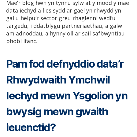
Mae’r blog hwn yn tynnu sylw at y modd y mae
data iechyd a lles sydd ar gael yn rhwydd yn
gallu helpu’r sector greu rhaglenni wedi’u
targedu, i ddatblygu partneriaethau, a galw
am adnoddau, a hynny oll ar sail safbwyntiau
phobl ifanc.
Pam fod defnyddio data’r
Rhwydwaith Ymchwil
Iechyd mewn Ysgolion yn
bwysig mewn gwaith
ieuenctid?