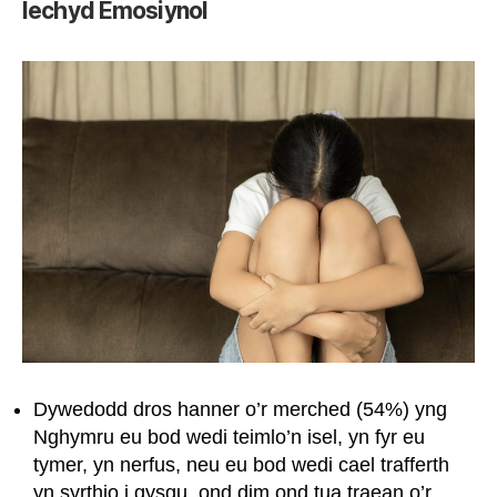
Iechyd Emosiynol
Dywedodd dros hanner o’r merched (54%) yng
Nghymru eu bod wedi teimlo’n isel, yn fyr eu
tymer, yn nerfus, neu eu bod wedi cael trafferth
yn syrthio i gysgu, ond dim ond tua traean o’r