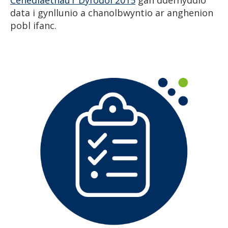
Cenedlaethau’r Dyfodol 2015
gan ddefnyddio
data i gynllunio a chanolbwyntio ar anghenion
pobl ifanc.