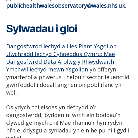
publichealthwalesobservatory@wales.nhs.uk
.
Sylwadau i gloi
Dangosfwrdd Iechyd a Lles Plant Ysgolion
Uwchradd Iechyd Cyhoeddus Cymru: Mae
Dangosfwrdd Data Arolwg y Rhwydwaith
Ymchwil Iechyd mewn Ysgolion
yn offeryn
ymarferol a phwerus i helpu’r sector ieuenctid
gwirfoddol i ddeall anghenion pobl ifanc yn
well.
Os ydych chi eisoes yn defnyddio’r
dangosfwrdd, bydden ni wrth ein boddau’n
clywed gennych chi! Mae rhannu’r hyn rydyn
ni’n ei ddysgu a syniadau yn ein helpu ni i gyd i
wella!