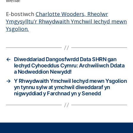
E-bostiwch
Charlotte Wooders, Rheolwr
Ymgysylltu’r Rhwydwaith Ymchwil Iechyd mewn
Ysgolion.
←
Diweddariad Dangosfwrdd Data SHRN gan
Iechyd Cyhoeddus Cymru: Archwiliwch Ddata
a Nodweddion Newydd!
→
Y Rhwydwaith Ymchwil Iechyd mewn Ysgolion
yn tynnu sylw at ymchwil diweddaraf yn
nigwyddiad y Farchnad yn y Senedd