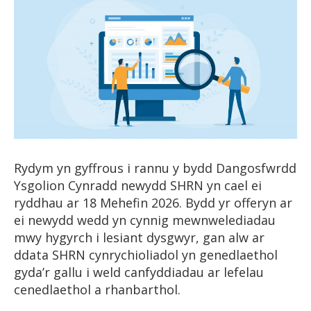
Rydym yn gyffrous i rannu y bydd Dangosfwrdd
Ysgolion Cynradd newydd SHRN yn cael ei
ryddhau ar 18 Mehefin 2026. Bydd yr offeryn ar
ei newydd wedd yn cynnig mewnwelediadau
mwy hygyrch i lesiant dysgwyr, gan alw ar
ddata SHRN cynrychioliadol yn genedlaethol
gyda’r gallu i weld canfyddiadau ar lefelau
cenedlaethol a rhanbarthol.