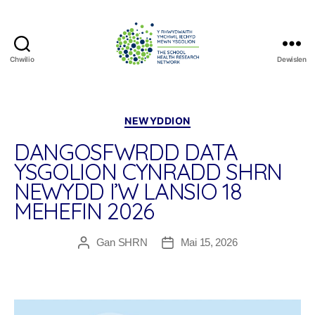
Chwilio
Dewislen
The
School
Health
Research
Categorïau
NEWYDDION
Network
DANGOSFWRDD DATA
YSGOLION CYNRADD SHRN
NEWYDD I’W LANSIO 18
MEHEFIN 2026
Gan
SHRN
Mai 15, 2026
Awdur
Dyddiad
cofnod
cofnod