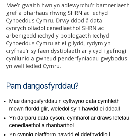
Mae’r gwaith hwn yn adlewyrchu’r bartneriaeth
gref a pharhaus rhwng SHRN ac Iechyd
Cyhoeddus Cymru. Drwy ddod â data
cynrychioliadol cenedlaethol SHRN ac
arbenigedd iechyd y boblogaeth Iechyd
Cyhoeddus Cymru at ei gilydd, rydym yn
cryfhau’r sylfaen dystiolaeth ar y cyd i gefnogi
cynllunio a gwneud penderfyniadau gwybodus
yn well ledled Cymru.
Pam dangosfyrddau?
Mae dangosfyrddau’n cyflwyno data cymhleth
mewn ffordd glir, weledol sy’n hawdd ei ddeall
Yn darparu data cyson, cymharol ar draws lefelau
cenedlaethol a rhanbarthol
Yn cynnig platfform hawdd ei ddefnyddio i