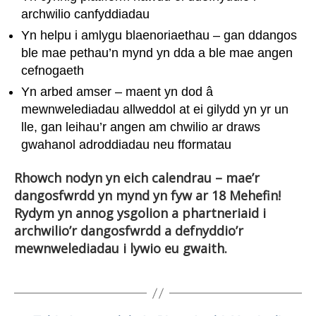
archwilio canfyddiadau
Yn helpu i amlygu blaenoriaethau – gan ddangos
ble mae pethau’n mynd yn dda a ble mae angen
cefnogaeth
Yn arbed amser – maent yn dod â
mewnwelediadau allweddol at ei gilydd yn yr un
lle, gan leihau’r angen am chwilio ar draws
gwahanol adroddiadau neu fformatau
Rhowch nodyn yn eich calendrau – mae’r
dangosfwrdd yn mynd yn fyw ar 18 Mehefin!
Rydym yn annog ysgolion a phartneriaid i
archwilio’r dangosfwrdd a defnyddio’r
mewnwelediadau i lywio eu gwaith.