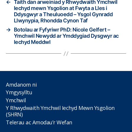
←
Taith dan arweiniad y Rhwydwaith Ymchwil
Iechyd mewn Ysgolion at Fwyta a Lles i
Ddysgwyr a Theuluoedd – Ysgol Gynradd
Llwynypia, Rhondda Cynon Taf
→
Botolau ar Fyfyriwr PhD: Nicole Gelfert –
Ymchwil Newydd ar Ymddygiad Dysgwyr ac
Iechyd Meddwl
Amdanom ni
Ymgysylltu
Ymchwil
Y Rhwydwaith Ymchwil Iechyd Mewn Ysgolion
(SHRN)
Telerau ac Amodau’r Wefan