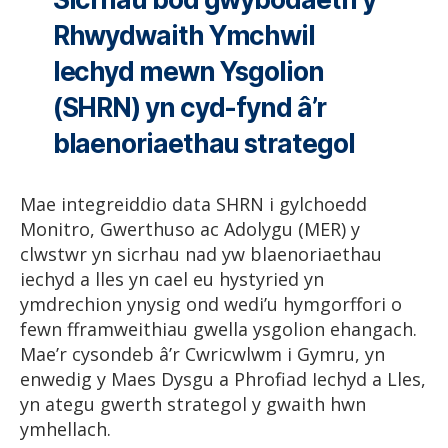
Rhwydwaith Ymchwil
Iechyd mewn Ysgolion
(SHRN) yn cyd-fynd â’r
blaenoriaethau strategol
Mae integreiddio data SHRN i gylchoedd
Monitro, Gwerthuso ac Adolygu (MER) y
clwstwr yn sicrhau nad yw blaenoriaethau
iechyd a lles yn cael eu hystyried yn
ymdrechion ynysig ond wedi’u hymgorffori o
fewn fframweithiau gwella ysgolion ehangach.
Mae’r cysondeb â’r Cwricwlwm i Gymru, yn
enwedig y Maes Dysgu a Phrofiad Iechyd a Lles,
yn ategu gwerth strategol y gwaith hwn
ymhellach.