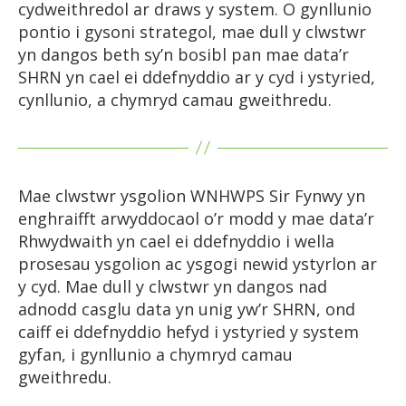
cydweithredol ar draws y system. O gynllunio
pontio i gysoni strategol, mae dull y clwstwr
yn dangos beth sy’n bosibl pan mae data’r
SHRN yn cael ei ddefnyddio ar y cyd i ystyried,
cynllunio, a chymryd camau gweithredu.
Mae clwstwr ysgolion WNHWPS Sir Fynwy yn
enghraifft arwyddocaol o’r modd y mae data’r
Rhwydwaith yn cael ei ddefnyddio i wella
prosesau ysgolion ac ysgogi newid ystyrlon ar
y cyd. Mae dull y clwstwr yn dangos nad
adnodd casglu data yn unig yw’r SHRN, ond
caiff ei ddefnyddio hefyd i ystyried y system
gyfan, i gynllunio a chymryd camau
gweithredu.