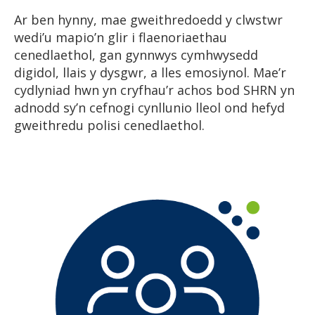
Ar ben hynny, mae gweithredoedd y clwstwr
wedi’u mapio’n glir i flaenoriaethau
cenedlaethol, gan gynnwys cymhwysedd
digidol, llais y dysgwr, a lles emosiynol. Mae’r
cydlyniad hwn yn cryfhau’r achos bod SHRN yn
adnodd sy’n cefnogi cynllunio lleol ond hefyd
gweithredu polisi cenedlaethol.