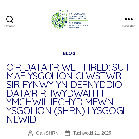
Chwilio
Dewislen
The
School
Health
Research
Categorïau
BLOG
Network
O’R DATA I’R WEITHRED: SUT
MAE YSGOLION CLWSTWR
SIR FYNWY YN DEFNYDDIO
DATA’R RHWYDWAITH
YMCHWIL IECHYD MEWN
YSGOLION (SHRN) I YSGOGI
NEWID
Gan
SHRN
Tachwedd 21, 2025
Awdur
Dyddiad