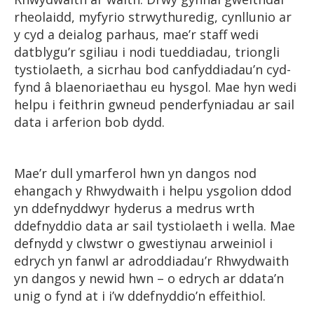
rheolaidd, myfyrio strwythuredig, cynllunio ar
y cyd a deialog parhaus, mae’r staff wedi
datblygu’r sgiliau i nodi tueddiadau, triongli
tystiolaeth, a sicrhau bod canfyddiadau’n cyd-
fynd â blaenoriaethau eu hysgol. Mae hyn wedi
helpu i feithrin gwneud penderfyniadau ar sail
data i arferion bob dydd.
Mae’r dull ymarferol hwn yn dangos nod
ehangach y Rhwydwaith i helpu ysgolion ddod
yn ddefnyddwyr hyderus a medrus wrth
ddefnyddio data ar sail tystiolaeth i wella. Mae
defnydd y clwstwr o gwestiynau arweiniol i
edrych yn fanwl ar adroddiadau’r Rhwydwaith
yn dangos y newid hwn – o edrych ar ddata’n
unig o fynd at i i’w ddefnyddio’n effeithiol.