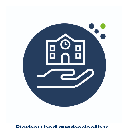
Sicrhau bod gwybodaeth y