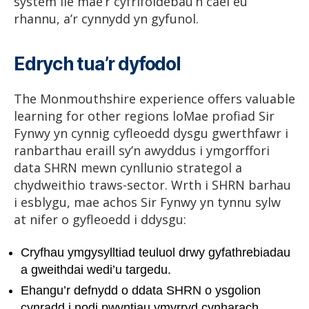
system lle mae’r cyfrifoldebau’n cael eu
rhannu, a’r cynnydd yn gyfunol.
Edrych tua’r dyfodol
The Monmouthshire experience offers valuable
learning for other regions loMae profiad Sir
Fynwy yn cynnig cyfleoedd dysgu gwerthfawr i
ranbarthau eraill sy’n awyddus i ymgorffori
data SHRN mewn cynllunio strategol a
chydweithio traws-sector. Wrth i SHRN barhau
i esblygu, mae achos Sir Fynwy yn tynnu sylw
at nifer o gyfleoedd i ddysgu:
Cryfhau ymgysylltiad teuluol drwy gyfathrebiadau
a gweithdai wedi’u targedu.
Ehangu’r defnydd o ddata SHRN o ysgolion
cynradd i nodi pwyntiau ymyrryd cynharach.