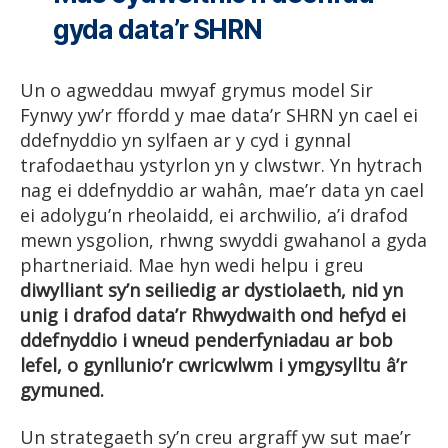
gyda data’r SHRN
Un o agweddau mwyaf grymus model Sir
Fynwy yw’r ffordd y mae data’r SHRN yn cael ei
ddefnyddio yn sylfaen ar y cyd i gynnal
trafodaethau ystyrlon yn y clwstwr. Yn hytrach
nag ei ddefnyddio ar wahân, mae’r data yn cael
ei adolygu’n rheolaidd, ei archwilio, a’i drafod
mewn ysgolion, rhwng swyddi gwahanol a gyda
phartneriaid. Mae hyn wedi helpu i greu
diwylliant sy’n seiliedig ar dystiolaeth, nid yn
unig i drafod data’r Rhwydwaith ond hefyd ei
ddefnyddio i wneud penderfyniadau ar bob
lefel, o gynllunio’r cwricwlwm i ymgysylltu â’r
gymuned.
Un strategaeth sy’n creu argraff yw sut mae’r