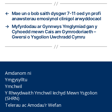
←
Mae un o bob saith dysgwr 7-11 oed yn profi
anawsterau emosiynol clinigol arwyddocaol
→
Myfyrdodau ar Gynnwys Ymglymiad gan y
Cyhoedd mewn Cais am Gymrodoriaeth –
Gwersi o Ysgolion Uwchradd Cymru
Amdanom ni
Ymgysylltu
Ymchwil
Y Rhwydwaith Ymchwil Iechyd Mewn Ysgolion
(SHRN)
Telerau ac Amodau’r Wefan