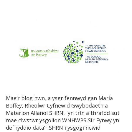
cofnod
cofnod
Mae’r blog hwn, a ysgrifennwyd gan Maria
Boffey, Rheolwr Cyfnewid Gwybodaeth a
Materion Allanol SHRN, yn trin a thrafod sut
mae clwstwr ysgolion WNHWPS Sir Fynwy yn
defnyddio data’r SHRN i ysgogi newid