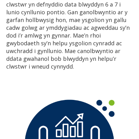
clwstwr yn defnyddio data blwyddyn 6 a 7 i
lunio cynllunio pontio. Gan ganolbwyntio ar y
garfan hollbwysig hon, mae ysgolion yn gallu
cadw golwg ar ymddygiadau ac agweddau sy’n
dod i’r amlwg yn gynnar. Mae’n rhoi
gwybodaeth sy’n helpu ysgolion cynradd ac
uwchradd i gynllunio. Mae canolbwyntio ar
ddata gwahanol bob blwyddyn yn helpu’r
clwstwr i wneud cynnydd.