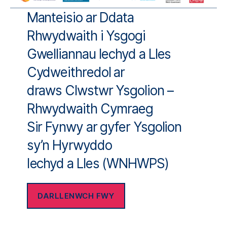
Manteisio ar Ddata
Rhwydwaith i Ysgogi
Gwelliannau Iechyd a Lles
Cydweithredol ar
draws Clwstwr Ysgolion –
Rhwydwaith Cymraeg
Sir Fynwy ar gyfer Ysgolion
sy’n Hyrwyddo
Iechyd a Lles (WNHWPS)
DARLLENWCH FWY