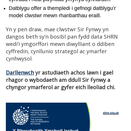
Datblygu offer a thempledi i gefnogi datblygu’r
model clwstwr mewn rhanbarthau eraill.
Yn y pen draw, mae clwstwr Sir Fynwy yn
dangos beth sy’n bosibl pan fydd data SHRN
wedi’i ymgorffori mewn diwylliant o ddiben
cyffredin, cynllunio strategol ac ymarfer
cynhwysol.
Darllenwch
yr astudiaeth achos lawn i gael
rhagor o wybodaeth am ddull Sir Fynwy a
chyngor ymarferol ar gyfer eich lleoliad chi.