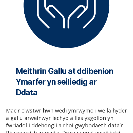
Meithrin Gallu at ddibenion
Ymarfer yn seiliedig ar
Ddata
Mae’r clwstwr hwn wedi ymrwymo i wella hyder
a gallu arweinwyr iechyd a lles ysgolion yn
fwriadol i ddehongli a rhoi gwybodaeth data’r
Rhwydwaith ar waith. Drwy gynnal gweithdai