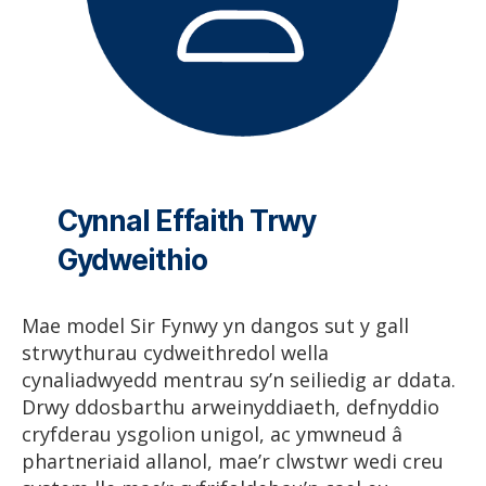
Cynnal Effaith Trwy
Gydweithio
Mae model Sir Fynwy yn dangos sut y gall
strwythurau cydweithredol wella
cynaliadwyedd mentrau sy’n seiliedig ar ddata.
Drwy ddosbarthu arweinyddiaeth, defnyddio
cryfderau ysgolion unigol, ac ymwneud â
phartneriaid allanol, mae’r clwstwr wedi creu